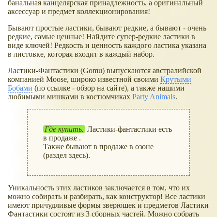
банальная канцелярская принадлежность, а оригинальный
аксессуар и предмет коллекционирования!
Бывают простые ластики, бывают редкие, а бывают - очень
редкие, самые ценные! Найдите супер-редкие ластики в
виде ключей! Редкость и ценность каждого ластика указана
в листовке, которая входит в каждый набор.
Ластики-Фантастики (Gomu) выпускаются австралийской
компанией Moose, широко известной своими
Крутыми
Бобами
(по ссылке - обзор на сайте), а также нашими
любимыми мишками в костюмчиках
Party Animals
.
Где купить.
Ластики-фантастики есть
в продаже .
Также бывают в продаже в озоне
(раздел здесь).
Уникальность этих ластиков заключается в том, что их
можно собирать и разбирать, как конструктор! Все ластики
имеют причудливые формы зверюшек и предметов Ластики
Фантастики состоят из 3 сборных частей. Можно собрать