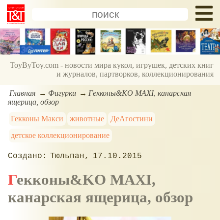
ToyByToy.com - новости мира кукол, игрушек, детских книг
и журналов, партворков, коллекционирования
Главная
Фигурки
Гекконы&KO MAXI, канарская
ящерица, обзор
Гекконы Макси
животные
ДеАгостини
детское коллекционирование
Тюльпан
17.10.2015
Гекконы&KO MAXI,
канарская ящерица, обзор