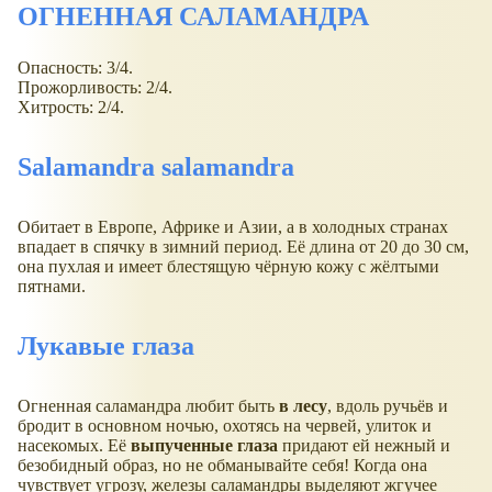
ОГНЕННАЯ САЛАМАНДРА
Опасность: 3/4.
Прожорливость: 2/4.
Хитрость: 2/4.
Salamandra salamandra
Обитает в Европе, Африке и Азии, а в холодных странах
впадает в спячку в зимний период. Её длина от 20 до 30 см,
она пухлая и имеет блестящую чёрную кожу с жёлтыми
пятнами.
Лукавые глаза
Огненная саламандра любит быть
в лесу
, вдоль ручьёв и
бродит в основном ночью, охотясь на червей, улиток и
насекомых. Её
выпученные глаза
придают ей нежный и
безобидный образ, но не обманывайте себя! Когда она
чувствует угрозу, железы саламандры выделяют жгучее