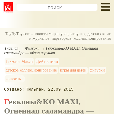
ToyByToy.com - новости мира кукол, игрушек, детских книг
и журналов, партворков, коллекционирования
Главная
Фигурки
Гекконы&KO MAXI, Огненная
саламандра — обзор игрушки
Гекконы Макси
ДеАгостини
детское коллекционирование
игры для детей
фигурки
животные
Тюльпан
22.09.2015
Гекконы&KO MAXI,
Огненная саламандра —