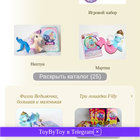
Игровой набор
Нептун
Мартин
Филли Ведьмочки,
Три лошадки Filly
Фил
большая и маленькая
ToyByToy в Telegram
✕