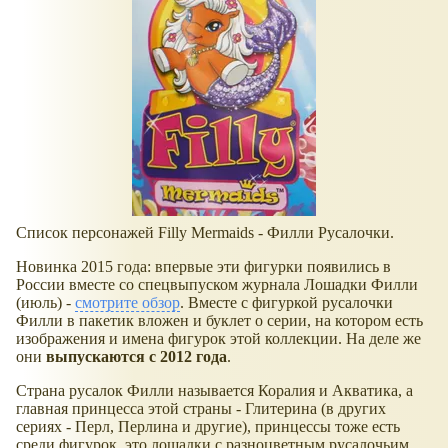
Список персонажей Filly Mermaids - Филли Русалочки.
Новинка 2015 года: впервые эти фигурки появились в
России вместе со спецвыпуском журнала Лошадки Филли
(июль) -
смотрите обзор
. Вместе с фигуркой русалочки
Филли в пакетик вложен и буклет о серии, на котором есть
изображения и имена фигурок этой коллекции. На деле же
они
выпускаются с 2012 года
.
Страна русалок Филли называется Коралия и Акватика, а
главная принцесса этой страны - Глитерина (в других
сериях - Перл, Перлина и другие), принцессы тоже есть
среди фигурок, это лошадки с разноцветным русалочьим