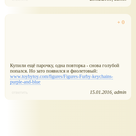
Купили ещё парочку, одна повторка - снова голубой
попался. Но зато появился и фиолетовый:
www.toybytoy.com/figures/Figures-Furby-keychains-
purple-and-blue
15.01.2016
admin
ответить