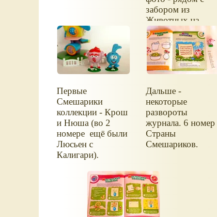
забором из
Животных на
ферме.
Первые
Дальше -
Смешарики
некоторые
коллекции - Крош
развороты
и Нюша (во 2
журнала. 6 номер
номере ещё были
Страны
Люсьен с
Смешариков.
Калигари).