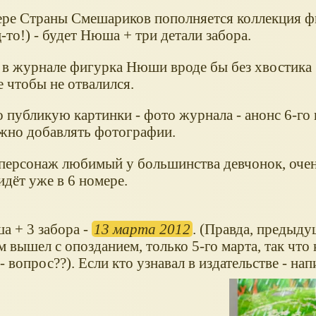
ере Страны Смешариков пополняется коллекция 
-то!) - будет Нюша + три детали забора.
 в журнале фигурка Нюши вроде бы без хвостика 
 чтобы не отвалился.
о публикую картинки - фото журнала - анонс 6-го
жно добавлять фотографии.
персонаж любимый у большинства девчонок, очен
идёт уже в 6 номере.
 + 3 забора -
13 марта 2012
. (Правда, предыду
 вышел с опозданием, только 5-го марта, так что
- вопрос??). Если кто узнавал в издательстве - на