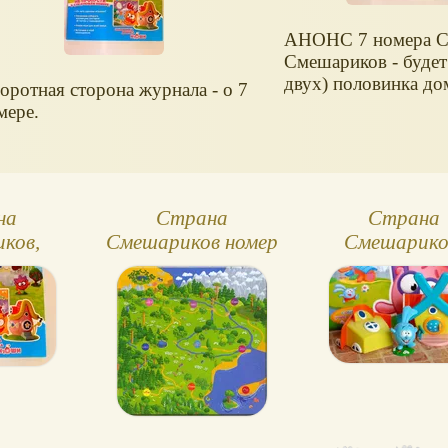
АНОНС 7 номера С
Смешариков - будет
двух) половинка д
оротная сторона журнала - о 7
мере.
на
Страна
Страна
ков,
Смешариков номер
Смешарико
и 8 -
5 - коврик (мат)
номера 3 и
Нюши