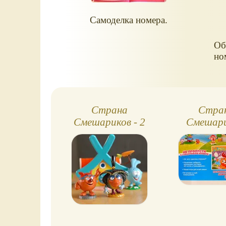
Самоделка номера.
Об
но
Страна
Стра
Смешариков - 2
Смешари
номера 7 
домик 