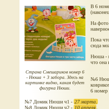
В 6 ном
(наконец
На фото
наверное
Пока чт
сюда мо
Нюша - 
что она 
Страна Смешариков номер 6
- Нюша + 3 забора. Здесь на
№6 Нюша
картинке видно, какая будет
ковриком
фигурка Нюши.
6 номер 
№7 Домик Нюши ч1 -
27 марта.
№8 Домик Нюши ч2 -
10 апреля
.