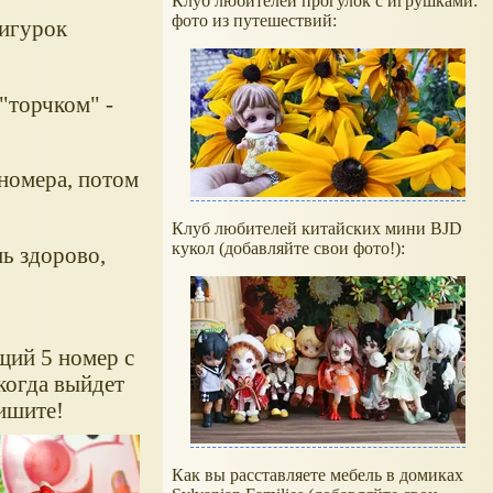
Клуб любителей прогулок с игрушками:
фото из путешествий:
фигурок
"торчком" -
 номера, потом
Клуб любителей китайских мини BJD
кукол (добавляйте свои фото!):
ь здорово,
щий 5 номер с
 когда выйдет
пишите!
Как вы расставляете мебель в домиках