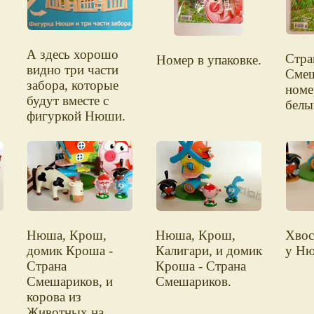
А здесь хорошо
Стра
Номер в упаковке.
видно три части
Смеш
забора, которые
номе
будут вместе с
белы
фигуркой Нюши.
Нюша, Крош,
Нюша, Крош,
Хвос
домик Кроша -
Калигари, и домик
у Н
Страна
Кроша - Страна
Смешариков, и
Смешариков.
корова из
Животных на