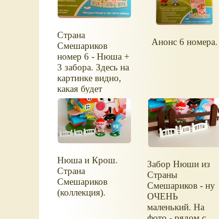
Страна
Анонс 6 номера.
Смешариков
номер 6 - Нюша +
3 забора. Здесь на
картинке видно,
какая будет
фигурка Нюши.
Нюша и Крош.
Забор Нюши из
Страна
Страны
Смешариков
Смешариков - ну
(коллекция).
ОЧЕНЬ
маленький. На
фото - рядом с