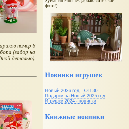
Sylvanian Families (добавляйте свои
фото!):
риков номер 6
бора (забор на
одной деталью).
Новинки игрушек
Новый 2026 год, ТОП-30
Подарки на Новый 2025 год
Игрушки 2024 - новинки
Книжные новинки