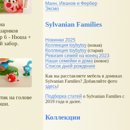
Манн, Иванов и Фербер
Эксмо
Sylvanian Families
на
ариков
р 6 - Нюша +
Новинки 2025
й забор.
Коллекция toybytoy
(новая)
Коллекция toybytoy
(старая)
Ревизия семей на конец 2023
Наши семейки и дома
(новое)
Список дней рождения
Как вы расставляете мебель в домиках
Sylvanian Families? Добавляйте фото
здесь
!
Подборка статей
о Sylvanian Families с
тик на голове
2019 года и далее.
юши.
Коллекции