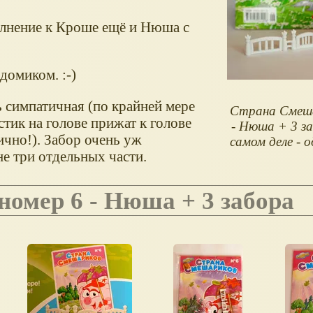
полнение к Кроше ещё и Нюша с
домиком. :-)
 симпатичная (по крайней мере
Страна Смеша
стик на голове прижат к голове
- Нюша + 3 за
лично!). Забор очень уж
самом деле - 
не три отдельных части.
номер 6 - Нюша + 3 забора