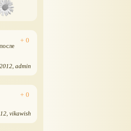
после
.2012
admin
012
vikawish