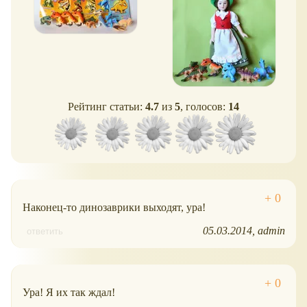
Рейтинг статьи:
4.7
из
5
, голосов:
14
Наконец-то динозаврики выходят, ура!
05.03.2014
admin
ответить
Ура! Я их так ждал!