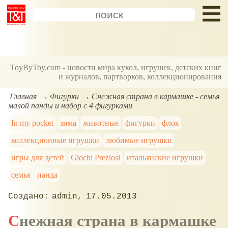
ToyByToy.com - новости мира кукол, игрушек, детских книг
и журналов, партворков, коллекционирования
Главная
Фигурки
Снежная страна в кармашке - семья
малой панды и набор с 4 фигурками
In my poсket
зима
животные
фигурки
флок
коллекционные игрушки
любимые игрушки
игры для детей
Giochi Preziosi
итальянские игрушки
семья
панда
admin
17.05.2013
Снежная страна в кармашке