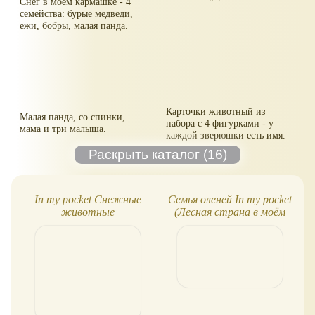
Снег в моём кармашке - 4
семейства: бурые медведи,
ежи, бобры, малая панда.
Карточки животный из
Малая панда, со спинки,
набора с 4 фигурками - у
мама и три малыша.
каждой зверюшки есть имя.
In my pocket Снежные
Семья оленей In my pocket
животные
(Лесная страна в моём
кармашке)