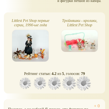
и фигурки петшоп из набора.
Littlest Pet Shop первые
Тройняшки - кролики,
L
серии, 1990-ые года
Littlest Pet Shop
Рейтинг статьи:
4.2
из
5
, голосов:
79