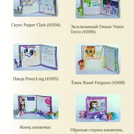
Скунс Pepper Clark (#2694)
Эксклюзивный Геккон Vinnie
Terrio (#2696)
Панда PennyLing (#2695)
Ёжик Russel Ferguson (#2698)
Конец книжечки.
Обратная сторона книжечки,