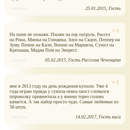
25.01.2015
Гость
ответить
На пони не похожи. Пхожи на пау патруль. Рассел
на Роки, Минка на Гонщика, Зоуи на Скауи, Пеппер на
Зуму, Пенни на Кали, Винни на Маршела, Сунил на
Крепыша, Мадам Пом на Эверест.
05.02.2015
Гость Расселия Чеченцева
ответить
мне в 2013 году на день рождения купили. Уже 4
года играю правда у сунила невеа хвост сломался
ппроволку привинтила а у винни торео голова
качается. А так набор просто чудо. Самые любимые из
58 штук.
14.02.2017
Гость киса
ответить