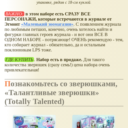
упаковке, рядом с 18-см куклой.
ВАЖНО:
в этом наборе есть СРАЗУ ВСЕ
ПЕРСОНАЖИ, которые встречаются в журнале от
Эгмонт
Маленький зоомагазин
. С появлением журнала
по любимым петшоп, конечно, очень хотелось найти и
фигурки главных героев журнала - и вот они ВСЕ В
ОДНОМ НАБОРЕ - потрясающе! ОЧЕНЬ рекомендую - тем,
кто собирает журнал - обязательно, да и остальным
поклонникам LPS тоже.
ГДЕ КУПИТЬ
.
Набор есть в продаже.
Для такого
количества зверюшек (сразу семь!) цена набора очень
привлекательная!
Познакомьтесь со зверюшками,
Талантливые зверюшки
(Totally Talented)