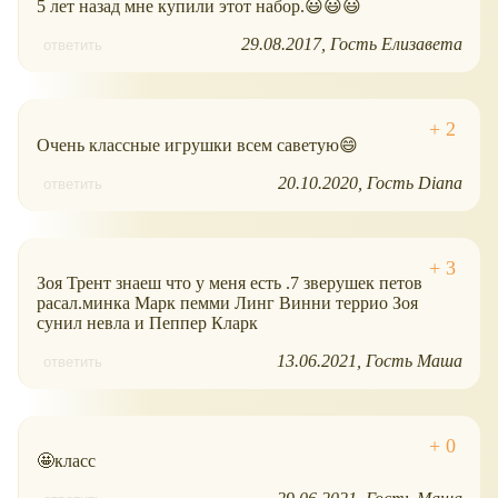
5 лет назад мне купили этот набор.😃😃😃
29.08.2017
Гость Елизавета
ответить
Очень классные игрушки всем саветую😄
20.10.2020
Гость Diana
ответить
Зоя Трент знаеш что у меня есть .7 зверушек петов
расал.минка Марк пемми Линг Винни террио Зоя
сунил невла и Пеппер Кларк
13.06.2021
Гость Маша
ответить
🤩класс