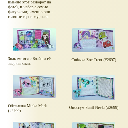
именно этот разворот на
фото), и набор с семью
фигурками; именно они -
главные герои журнала.
Знакомимся с Блайз и её
Собачка Zoe Trent (#2697)
зверюшками.
Обезьянка Minka Mark
Опоссум Sunil Nevla (#2699)
(#2700)