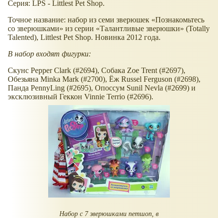
Серия: LPS - Littlest Pet Shop.
Точное название: набор из семи зверюшек
Познакомьтесь
со зверюшками
из серии
Талантливые зверюшки
(Totally
Talented), Littlest Pet Shop. Новинка 2012 года.
В набор входят фигурки:
Скунс Pepper Clark (#2694), Собака Zoe Trent (#2697),
Обезьяна Minka Mark (#2700), Ёж Russel Ferguson (#2698),
Панда PennyLing (#2695), Опоссум Sunil Nevla (#2699) и
эксклюзивный Геккон Vinnie Terrio (#2696).
Набор с 7 зверюшками петшоп, в