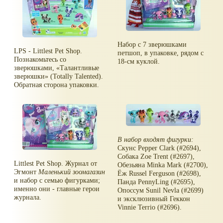
Набор с 7 зверюшками
LPS - Littlest Pet Shop.
петшоп, в упаковке, рядом с
Познакомьтесь со
18-см куклой.
зверюшками,
Талантливые
зверюшки
(Totally Talented).
Обратная сторона упаковки.
В набор входят фигурки:
Скунс Pepper Clark (#2694),
Собака Zoe Trent (#2697),
Littlest Pet Shop. Журнал от
Обезьяна Minka Mark (#2700),
Эгмонт
Маленький зоомагазин
Ёж Russel Ferguson (#2698),
и набор с семью фигурками;
Панда PennyLing (#2695),
именно они - главные герои
Опоссум Sunil Nevla (#2699)
журнала.
и эксклюзивный Геккон
Vinnie Terrio (#2696).