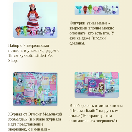
Фигурки узнаваемые -
зверюшек вполне можно
опознать, кто есть кто. У
ёжика даже "иголки"
сделаны.
Набор с 7 зверюшками
петшоп, в упаковке, рядом с
18-см куклой. Littlest Pet
Shop.
В наборе есть и мини-книжка
"Письма Блайс" на русском
Журнал от Эгмонт
Маленький
языке (16 страниц - там
зоомагазин
(в начале журнала
описания всех зверюшек!).
идёт представление
зверюшек, с именами -