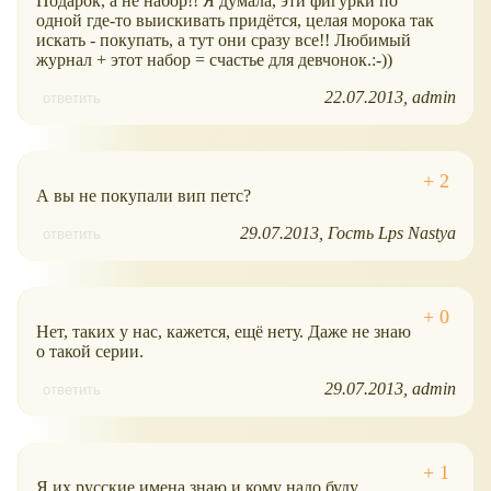
Подарок, а не набор!! Я думала, эти фигурки по
одной где-то выискивать придётся, целая морока так
искать - покупать, а тут они сразу все!! Любимый
журнал + этот набор = счастье для девчонок.:-))
22.07.2013
admin
ответить
А вы не покупали вип петс?
29.07.2013
Гость Lps Nastya
ответить
Нет, таких у нас, кажется, ещё нету. Даже не знаю
о такой серии.
29.07.2013
admin
ответить
Я их русские имена знаю и кому надо буду