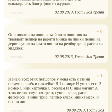
выкладывать биографию из журнала
02.08.2013
Гость Зоя Трент
ответить
Они похожи на пони из май литл пони зоя на
твайлайт пеппер на рарити минка на пинки пенни на
дерпи сунил на флати винни на ренбоу деш а рассел на
эплджек
02.08.2013
Гость Зоя Трент
ответить
Я знаю всех этих петшопов у меня есть с этими
петами ошелёк и наклейки В 1 номире И уменя есть 3
номер С ним карточка С раселам И С ним магнит А
этих петов зовут зоя трент, сунил невла, расел
фегюнсон, винни трио, пеппер кларк, минка марк, и
пенни линг
09.09.2013
Гость Зоя
ответить