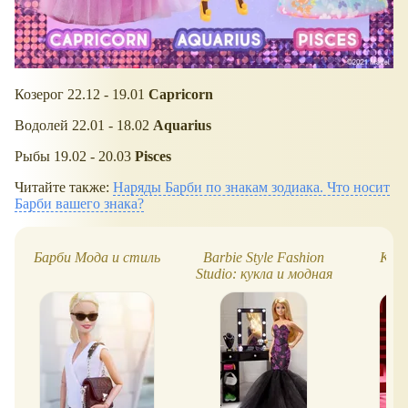
Козерог 22.12 - 19.01
Capricorn
Водолей 22.01 - 18.02
Aquarius
Рыбы 19.02 - 20.03
Pisces
Читайте также:
Наряды Барби по знакам зодиака. Что носит
Барби вашего знака?
Барби Мода и стиль
Barbie Style Fashion
Кукл
Studio: кукла и модная
студия (2022)