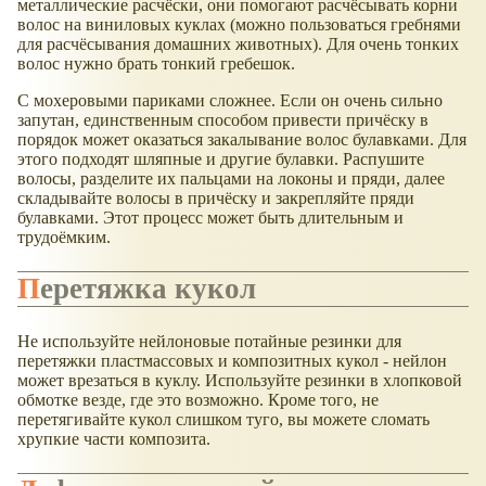
металлические расчёски, они помогают расчёсывать корни
волос на виниловых куклах (можно пользоваться гребнями
для расчёсывания домашних животных). Для очень тонких
волос нужно брать тонкий гребешок.
С мохеровыми париками сложнее. Если он очень сильно
запутан, единственным способом привести причёску в
порядок может оказаться закалывание волос булавками. Для
этого подходят шляпные и другие булавки. Распушите
волосы, разделите их пальцами на локоны и пряди, далее
складывайте волосы в причёску и закрепляйте пряди
булавками. Этот процесс может быть длительным и
трудоёмким.
Перетяжка кукол
Не используйте нейлоновые потайные резинки для
перетяжки пластмассовых и композитных кукол - нейлон
может врезаться в куклу. Используйте резинки в хлопковой
обмотке везде, где это возможно. Кроме того, не
перетягивайте кукол слишком туго, вы можете сломать
хрупкие части композита.