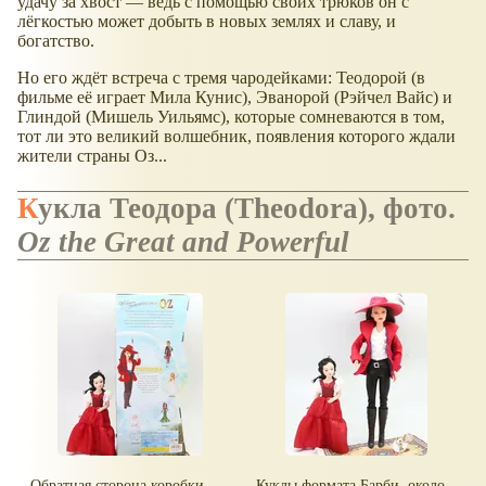
удачу за хвост — ведь с помощью своих трюков он с
лёгкостью может добыть в новых землях и славу, и
богатство.
Но его ждёт встреча с тремя чародейками: Теодорой (в
фильме её играет Мила Кунис), Эванорой (Рэйчел Вайс) и
Глиндой (Мишель Уильямс), которые сомневаются в том,
тот ли это великий волшебник, появления которого ждали
жители страны Оз...
Кукла Теодора (Theodora), фото.
Oz the Great and Powerful
Обратная сторона коробки -
Куклы формата Барби, около