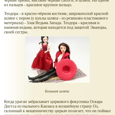
чёрные брюки, высокие чёрные сапоги, и шляпа. На одном
из пальцев - красивое крупное кольцо.
Теодора - в красно-чёрном костюме, широкополой красной
шляпе с пером (у куклы шляпа - из резиново-пластикового
материала) - Злая Ведьма Запада. Теодора - красивая и
наивная ведьма, которая находится под защитой Эваноры,
своей сестры.
Большая шляпа.
Когда ураган забрасывает циркового фокусника Оскара
Диггса из пыльного Канзаса в волшебную страну Оз,
склонный к мошенничеству циркач полагает, что он поймал