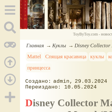
ToyByToy.com - новос
Главная
Куклы
Disney Collector
Mattel
Спящая красавица
куклы
к
принцесса
admin
29.03.2024
10.05.2024
Disney Collector Maleficent and Aurora: набор