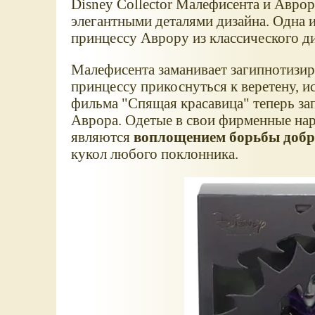
Disney Collector Малефисента и Аврор
элегантными деталями дизайна. Одна 
принцессу Аврору из классического д
Малефисента заманивает загипнотизир
принцессу прикоснуться к веретену, и
фильма "Спящая красавица" теперь зап
Аврора. Одетые в свои фирменные нар
являются
воплощением борьбы добра
кукол любого поклонника.