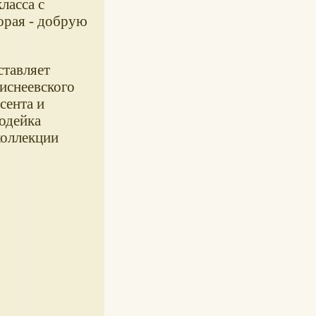
ласса с
орая - добрую
ставляет
диснеевского
сента и
одейка
коллекции