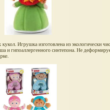
х кукол. Игрушка изготовлена из экологически чи
ша и гипoaллepгeнного cинтепoна. Не деформируе
рке.