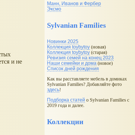
Манн, Иванов и Фербер
Эксмо
Sylvanian Families
Новинки 2025
Коллекция toybytoy
(новая)
Коллекция toybytoy
(старая)
стых
Ревизия семей на конец 2023
тся и не
Наши семейки и дома
(новое)
Список дней рождения
Как вы расставляете мебель в домиках
Sylvanian Families? Добавляйте фото
здесь
!
Подборка статей
о Sylvanian Families с
2019 года и далее.
Коллекции