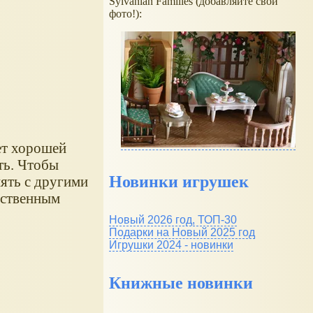
Sylvanian Families (добавляйте свои
фото!):
ет хорошей
ть. Чтобы
Новинки игрушек
нять с другими
обственным
Новый 2026 год, ТОП-30
Подарки на Новый 2025 год
Игрушки 2024 - новинки
Книжные новинки