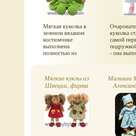
Мягкая куколка в
Очаровате
зеленом вязаном
куколка ст
костюмчике
самой пер
выполнена
подружко
полностью из
- она вып
текстильных
полностью
материалов, с
текстильн
мягкой
материало
Мягкие куклы из
Малыши 
набивкой.Размер
милого ви
Швеции, фирма
Александ
куклы 25
личика, н
TEDDYKOMPANIET
Mada
см.Материал 60%
ароматизи
Alexander® 
полиакрил, 40%
ванилью.Р
модакрил;
куклы 25
Huggums®
набивка - 100%
см.Матери
синтепон
текстиль, 
(рекомендуется
набивка -
стирка в теплой
полиэстер