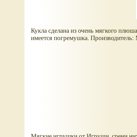
Кукла сделана из очень мягкого плюша
имеется погремушка. Производитель: Ma
Мягкие игрушки от Игруши, срени них