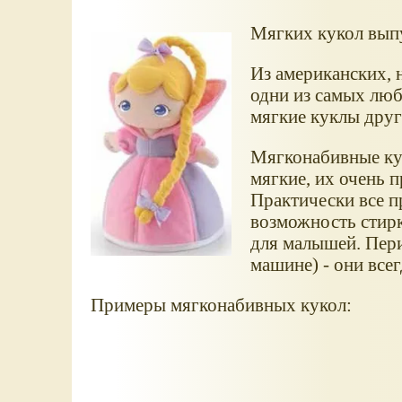
Мягких кукол вып
Из американских, н
одни из самых люби
мягкие куклы друг
Мягконабивные кук
мягкие, их очень п
Практически все 
возможность стирк
для малышей. Пери
машине) - они всег
Примеры мягконабивных кукол: