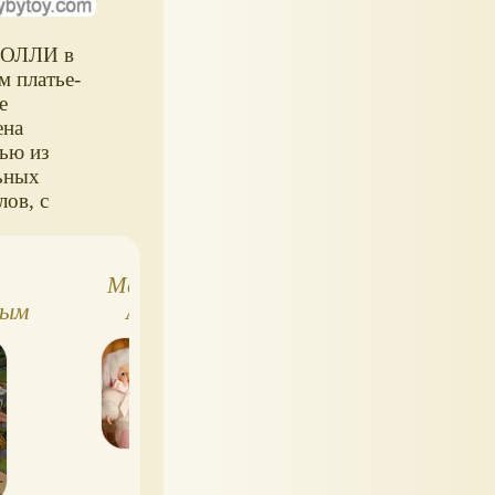
ДОЛЛИ в
м платье-
е
ена
ью из
ьных
лов, с
й.Цвет в
менте
Малыши детки
Большие мягки
 или
ным
Анне Геддес
куклы Lilliputien
Размер
0
риал
 - синтепон
ндуется
стирка при