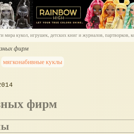
ти мира кукол, игрушек, детских книг и журналов, партворков,
азных фирм
мягконабивные куклы
2014
азных фирм
лы