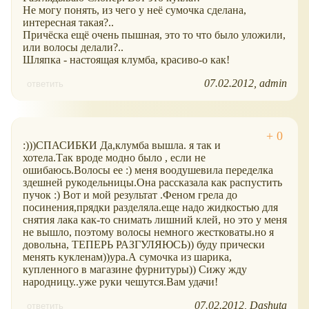
Не могу понять, из чего у неё сумочка сделана,
интересная такая?..
Причёска ещё очень пышная, это то что было уложили,
или волосы делали?..
Шляпка - настоящая клумба, красиво-о как!
07.02.2012
admin
ответить
:)))СПАСИБКИ Да,клумба вышла. я так и
хотела.Так вроде модно было , если не
ошибаюсь.Волосы ее :) меня воодушевила переделка
здешней рукодельницы.Она рассказала как распустить
пучок :) Вот и мой результат .Феном грела до
посинения,прядки разделяла.еще надо жидкостью для
снятия лака как-то снимать лишний клей, но это у меня
не вышло, поэтому волосы немного жестковаты.но я
довольна, ТЕПЕРЬ РАЗГУЛЯЮСЬ)) буду прически
менять кукленам))ура.А сумочка из шарика,
купленного в магазине фурнитуры)) Сижу жду
народницу..уже руки чешутся.Вам удачи!
07.02.2012
Dashuta
ответить