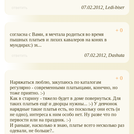
07.02.2012
Ledi-biser
ответить
согласна с Вами, я мечтала родиться во время
пышных платьев и лихих кавалеров на конях в
мундирах:) эх...
07.02.2012
Dashuta
ответить
Наряжаться люблю, закупаюсь по каталогам
регулярно - современными платьицами, конечно, но
тоже приятно. :-)
Как в старину - тяжело будет в доме повернуться. Для
таких платьев ещё и дворцы нужны... :-) У девчонок
нарядные такие платья есть, но поскольку они есть (и
не одно), интереса к ним особо нет. Ну разве что по
первости или на праздник. :-)
И раньше, насколько я знаю, платье всего несколько раз
одевали, не больше?..