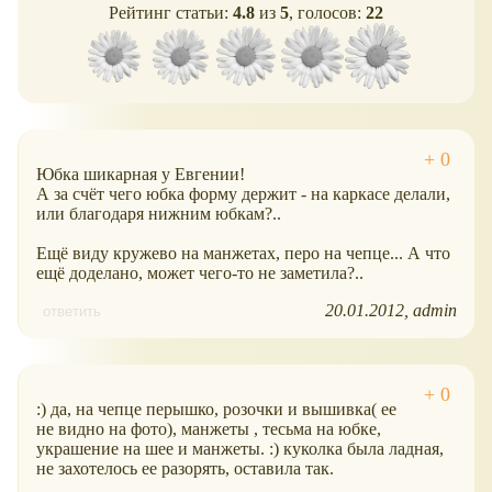
Рейтинг статьи:
4.8
из
5
, голосов:
22
Юбка шикарная у Евгении!
А за счёт чего юбка форму держит - на каркасе делали,
или благодаря нижним юбкам?..
Ещё виду кружево на манжетах, перо на чепце... А что
ещё доделано, может чего-то не заметила?..
20.01.2012
admin
ответить
:) да, на чепце перышко, розочки и вышивка( ее
не видно на фото), манжеты , тесьма на юбке,
украшение на шее и манжеты. :) куколка была ладная,
не захотелось ее разорять, оставила так.