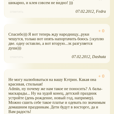
шикарно, и клея совсем не видно! )))
07.02.2012
Fedra
ответить
Спасибо))) Я вот теперь жду народницу...руки
чешутся, только вот опять напортачить боюсь :) куплю
две. одну оставлю, а вот вторую...эх разгуляется
душа)))
07.02.2012
Dashuta
ответить
Не могу налюбоваться на вашу Кэтрин. Какая она
красивая, стильная!
Аdmin, ну почему же нам такое не поносить? А балы-
маскарады... Ну на худой конец, детский праздник
устройте (день рождение, новый год, например).
Можно сшить себе такое платье и одевать по значимым
домашним праздникам. Дети будут в восторге, да и
Вам радость!