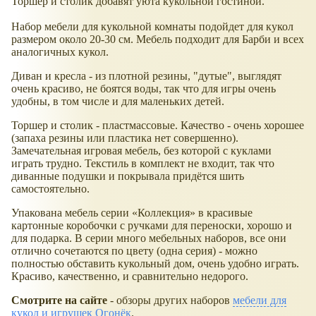
Торшер и столик добавят уюта кукольной гостиной.
Набор мебели для кукольной комнаты подойдет для кукол
размером около 20-30 см. Мебель подходит для Барби и всех
аналогичных кукол.
Диван и кресла - из плотной резины, "дутые", выглядят
очень красиво, не боятся воды, так что для игры очень
удобны, в том числе и для маленьких детей.
Торшер и столик - пластмассовые. Качество - очень хорошее
(запаха резины или пластика нет совершенно).
Замечательная игровая мебель, без которой с куклами
играть трудно. Текстиль в комплект не входит, так что
диванные подушки и покрывала придётся шить
самостоятельно.
Упакована мебель серии
Коллекция
в красивые
картонные коробочки с ручками для переноски, хорошо и
для подарка. В серии много мебельных наборов, все они
отлично сочетаются по цвету (одна серия) - можно
полностью обставить кукольный дом, очень удобно играть.
Красиво, качественно, и сравнительно недорого.
Смотрите на сайте
- обзоры других наборов
мебели для
кукол и игрушек Огонёк
.