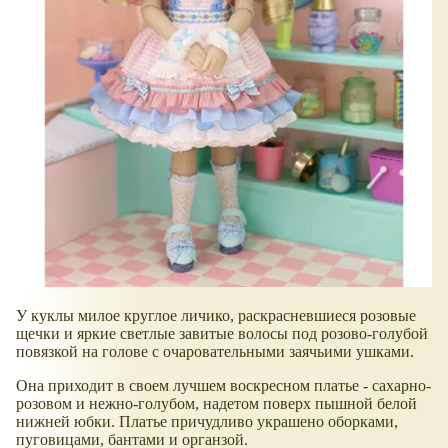
У куклы милое круглое личико, раскрасневшиеся розовые
щечки и яркие светлые завитые волосы под розово-голубой
повязкой на голове с очаровательными заячьими ушками.
Она приходит в своем лучшем воскресном платье - сахарно-
розовом и нежно-голубом, надетом поверх пышной белой
нижней юбки. Платье причудливо украшено оборками,
пуговицами, бантами и органзой.