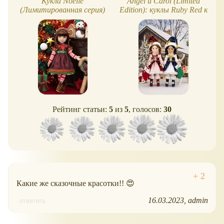
Кукла Noelle
Angel и Carol (Limited
(Лимитированная серия)
Edition): куклы Ruby Red к
Ruby Red Fashion Friends
Новому 2026 году
Рейтинг статьи:
5
из
5
, голосов:
30
Какие же сказочные красотки!! 😍
16.03.2023
admin
ответить