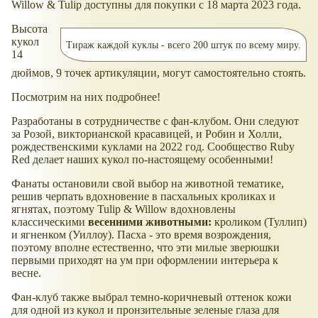
Willow & Tulip доступны для покупки с 18 марта 2023 года.
Высота
кукол
Тираж каждой куклы - всего 200 штук по всему миру.
14
дюймов, 9 точек артикуляции, могут самостоятельно стоять.
Посмотрим на них подробнее!
Разработаны в сотрудничестве с фан-клубом. Они следуют
за Розой, викторианской красавицей, и Робин и Холли,
рождественскими куклами на 2022 год. Сообщество Ruby
Red делает наших кукол по-настоящему особенными!
Фанаты остановили свой выбор на животной тематике,
решив черпать вдохновение в пасхальных кроликах и
ягнятах, поэтому Tulip & Willow вдохновлены
классическими
весенними животными:
кроликом (Туллип)
и ягненком (Уиллоу). Пасха - это время возрождения,
поэтому вполне естественно, что эти милые зверюшки
первыми приходят на ум при оформлении интерьера к
весне.
Фан-клуб также выбрал темно-коричневый оттенок кожи
для одной из кукол и пронзительные зеленые глаза для