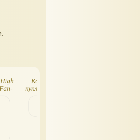
й.
 High
Коллекционная
Monster High
 Fan-
кукла Monster High
Creeproductions
2023
Creature from the
новинки 2025:
Black Lagoon
Nefera, Toralei,
Operetta и други