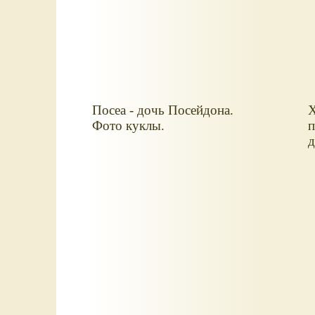
Посеа - дочь Посейдона.
Х
Фото куклы.
п
д