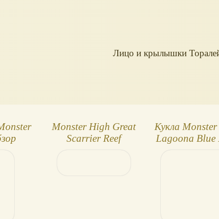
Лицо и крылышки Торале
Monster
Monster High Great
Кукла Monster
бзор
Scarrier Reef
Lagoona Blue
Sea, новинка 