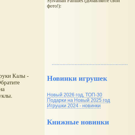
Sylvanian Families (добавляйте свои
фото!):
руки Калы -
Новинки игрушек
Обратите
на
Новый 2026 год, ТОП-30
уклы.
Подарки на Новый 2025 год
Игрушки 2024 - новинки
Книжные новинки