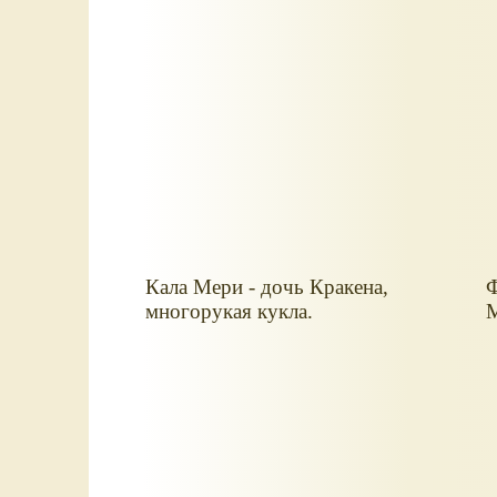
Кала Мери - дочь Кракена,
Ф
многорукая кукла.
М