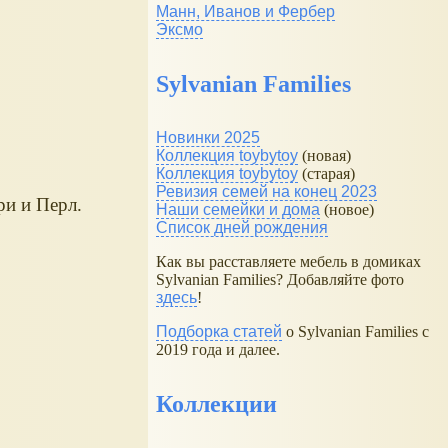
Манн, Иванов и Фербер
Эксмо
Sylvanian Families
Новинки 2025
Коллекция toybytoy
(новая)
Коллекция toybytoy
(старая)
Ревизия семей на конец 2023
ри и Перл.
Наши семейки и дома
(новое)
Список дней рождения
Как вы расставляете мебель в домиках
Sylvanian Families? Добавляйте фото
здесь
!
Подборка статей
о Sylvanian Families с
2019 года и далее.
Коллекции