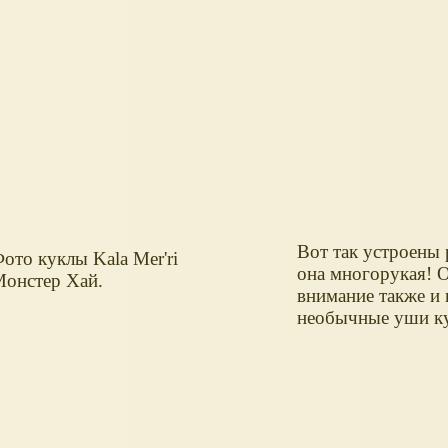
Вот так устроены 
ото куклы Kala Mer'ri
она многорукая! 
онстер Хай.
внимание также и 
необычные уши к