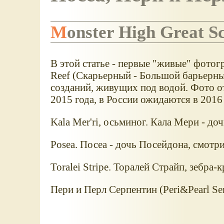
Monster High Great 
В этой статье - первые "живые" фотог
Reef (Скарьерный - Большой барьерный
созданий, живущих под водой. Фото о
2015 года, в России ожидаются в 2016 
Kala Mer'ri, осьминог. Кала Мери - доч
Posea. Посеа - дочь Посейдона, смот
Toralei Stripe. Торалей Страйп, зебра-к
Пери и Перл Серпентин (Peri&Pearl Ser