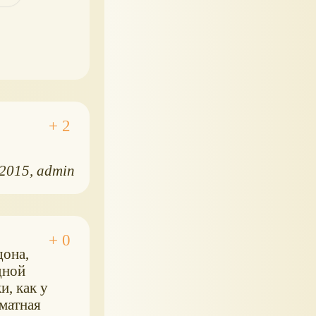
.2015
admin
дона,
дной
и, как у
матная