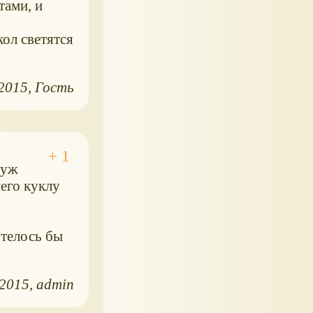
тами, и
кол светятся
.2015
Гость
 уж
него куклу
отелось бы
.2015
admin