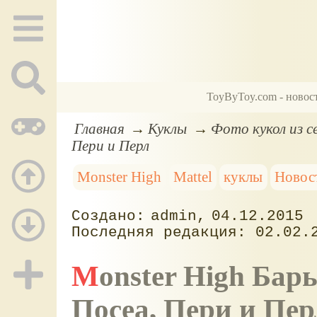
ToyByToy.com - новос
Главная
Куклы
Фото кукол из се
Пери и Перл
Monster High
Mattel
куклы
Новос
admin
04.12.2015
02.02.
Monster High Барьерный риф: Торалей, Кала,
Посеа, Пери и Пер