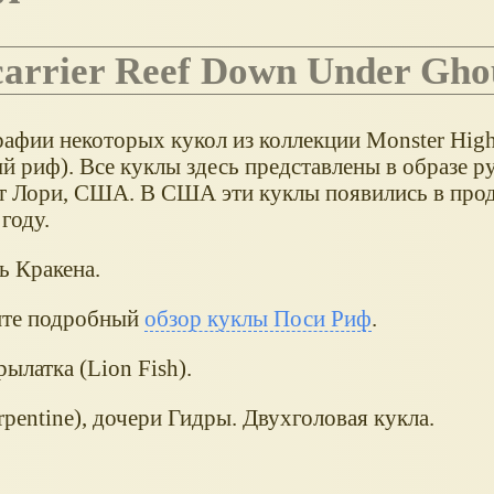
Scarrier Reef Down Under Gho
рафии некоторых кукол из коллекции Monster High 
 риф). Все куклы здесь представлены в образе ру
т Лори, США. В США эти куклы появились в прод
году.
ь Кракена.
рите подробный
обзор куклы Поси Риф
.
рылатка (Lion Fish).
pentine), дочери Гидры. Двухголовая кукла.