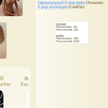
Официальный K-pop мерч
(Тюльпан)
K-pop коллекция
(ColdFire)
сегодня
Просмотров: 140
Посетителей: 106
вчера
Просмотров: 7362
Посетителей: 3105
IE
Barbie Holiday
Куклы Barbie
rbie
Fun: кукла Барби-
Deluxe Style (с 2
путешественница
и далее, полны
2022 года
список)