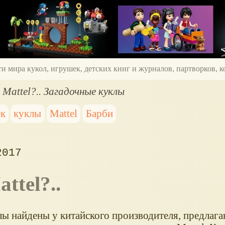
ти мира кукол, игрушек, детских книг и журналов, партворков,
Mattel?.. Загадочные куклы
ек
куклы
Mattel
Барби
2017
ttel?..
лы найдены у китайского производителя, предлаг