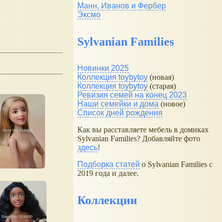
Манн, Иванов и Фербер
Эксмо
Sylvanian Families
Новинки 2025
Коллекция toybytoy
(новая)
Коллекция toybytoy
(старая)
Ревизия семей на конец 2023
Наши семейки и дома
(новое)
Список дней рождения
Как вы расставляете мебель в домиках
Sylvanian Families? Добавляйте фото
здесь
!
Подборка статей
о Sylvanian Families с
2019 года и далее.
Коллекции