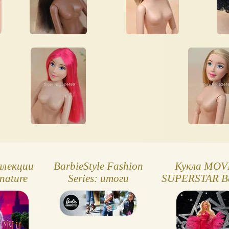
ллекции
BarbieStyle Fashion
Кукла MOV
nature
Series: итоги
SUPERSTAR Ba
vender
голосования для
2026
eam
четвертой куклы