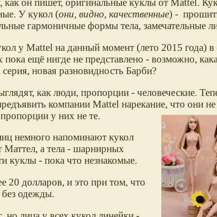
 как он пишет, оригинальные куклы от Mattel. Ку
ые. У кукол (
они, видно, качественные
) - прошит
льные гармоничные формы тела, замечательные ли
кол у Mattel на данный момент (лето 2015 года) 
 пока ещё нигде не представлено - возможно, как
 серия, новая разновидность Барби?
глядят, как люди, пропорции - человеческие. Теп
редъявить компании Mattel нарекание, что они не
пропорции у них не те.
иц немного напоминают кукол
т Маттел, а тела - шарнирных
эти куклы - пока что незнакомые.
е 20 долларов, и это при том, что
 без одежды.
, но лица у всех кукол линейки -