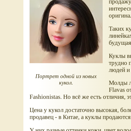
продажу,
интересн
оригина
Таких ку
линейках
будущая
Куклы вы
трудно п
людей и 
Портрет одной из новых
Молды л
кукол.
Flavas о
Fashionistas. Но всё же есть отличия, 
Цена у кукол достаточно высокая, боле
продавец - в Китае, а куклы продаются
У них разные оттенки кожи, цвет волос