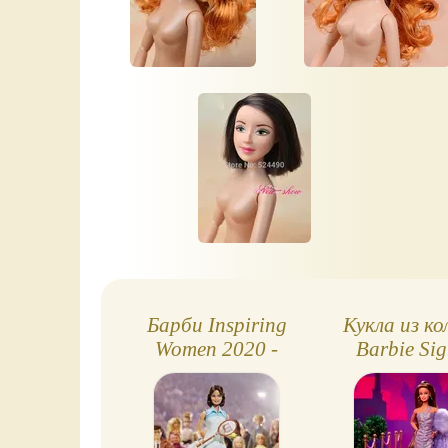
Барби Inspiring
Кукла из ко
Women 2020 -
Barbie Sig
Билли Джин Кинг
Gala - La
Daydr