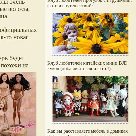
Клуб любителей прогулок с игрушками:
клы очень
фото из путешествий:
ые волосы,
ца.
в официальных
ая-то новая
ерь будет
Клуб любителей китайских мини BJD
 похожи на
кукол (добавляйте свои фото!):
Как вы расставляете мебель в домиках