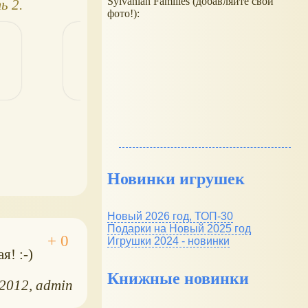
Sylvanian Families (добавляйте свои
ь 2.
10 часть 5
Кати10
фото!):
Новинки игрушек
Новый 2026 год, ТОП-30
Подарки на Новый 2025 год
Игрушки 2024 - новинки
я! :-)
Книжные новинки
.2012
admin