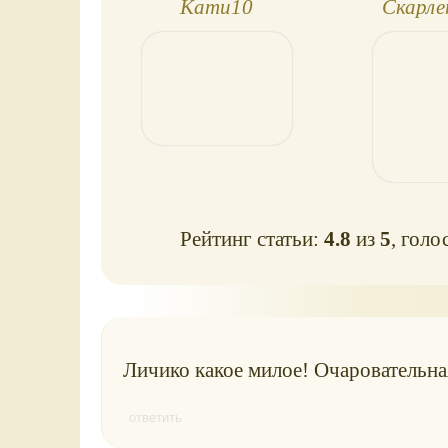
Кати10
Скарл
Рейтинг статьи:
4.8
из
5
, голо
Личико какое милое! Очаровательная
ответить