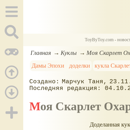
ToyByToy.com - новос
Главная
Куклы
Моя Скарлет О
Дамы Эпохи
доделки
кукла Скарле
Марчук Таня
23.11
04.10.
Моя Скарлет Оха
Доделанная кук