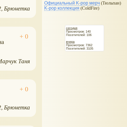
Официальный K-pop мерч
(Тюльпан)
2
Брюнетка
K-pop коллекция
(ColdFire)
сегодня
Просмотров: 140
Посетителей: 106
на
вчера
Просмотров: 7362
Посетителей: 3105
Марчук Таня
2
Брюнетка