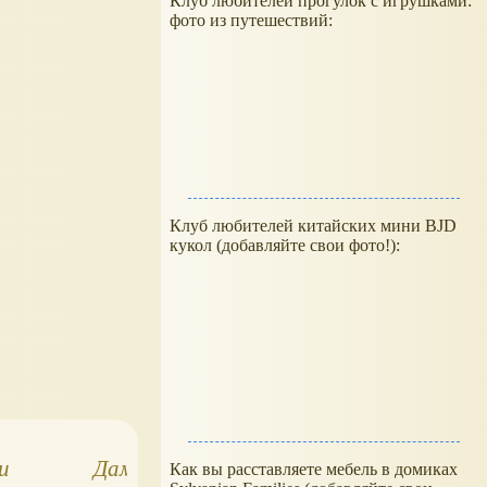
Клуб любителей прогулок с игрушками:
фото из путешествий:
Клуб любителей китайских мини BJD
кукол (добавляйте свои фото!):
и
Дамы эпохи Кати
Дамы эпохи
Как вы расставляете мебель в домиках