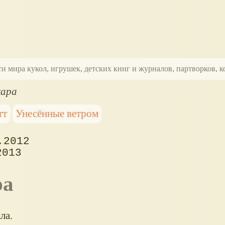
ти мира кукол, игрушек, детских книг и журналов, партворков,
хара
тт
Унесённые ветром
.2012
2013
ра
ла.