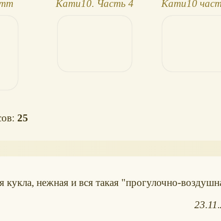
етт
Кати10. Часть 4
Кати10 част
сов:
25
 кукла, нежная и вся такая "прогулочно-воздушна
23.11