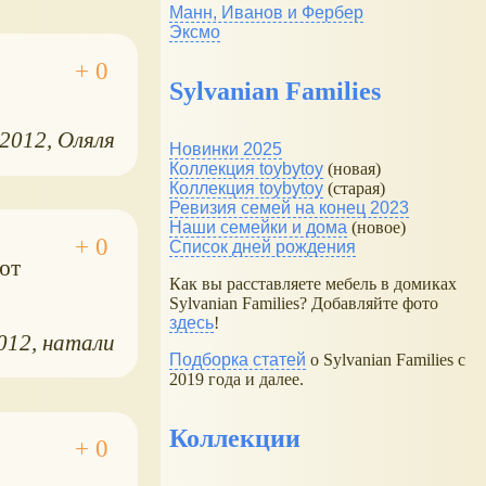
Манн, Иванов и Фербер
Эксмо
Sylvanian Families
.2012
Оляля
Новинки 2025
Коллекция toybytoy
(новая)
Коллекция toybytoy
(старая)
Ревизия семей на конец 2023
Наши семейки и дома
(новое)
Список дней рождения
ют
Как вы расставляете мебель в домиках
Sylvanian Families? Добавляйте фото
здесь
!
2012
натали
Подборка статей
о Sylvanian Families с
2019 года и далее.
Коллекции