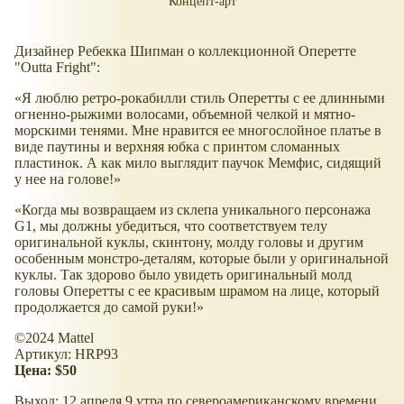
Концепт-арт
Дизайнер Ребекка Шипман о коллекционной Оперетте
"Outta Fright":
Я люблю ретро-рокабилли стиль Оперетты с ее длинными
огненно-рыжими волосами, объемной челкой и мятно-
морскими тенями. Мне нравится ее многослойное платье в
виде паутины и верхняя юбка с принтом сломанных
пластинок. А как мило выглядит паучок Мемфис, сидящий
у нее на голове!
Когда мы возвращаем из склепа уникального персонажа
G1, мы должны убедиться, что соответствуем телу
оригинальной куклы, скинтону, молду головы и другим
особенным монстро-деталям, которые были у оригинальной
куклы. Так здорово было увидеть оригинальный молд
головы Оперетты с ее красивым шрамом на лице, который
продолжается до самой руки!
©2024 Mattel
Артикул: HRP93
Цена: $50
Выход: 12 апреля 9 утра по североамериканскому времени