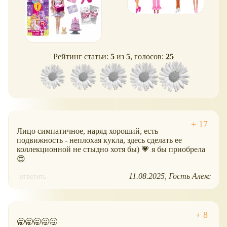
Рейтинг статьи:
5
из
5
, голосов:
25
Лицо симпатичное, наряд хороший, есть
подвижность - неплохая кукла, здесь сделать ее
коллекционной не стыдно хотя бы) 💗 я бы приобрела
😍
11.08.2025
Гость Алекс
ответить
🥱🥱🥱🥱🥱