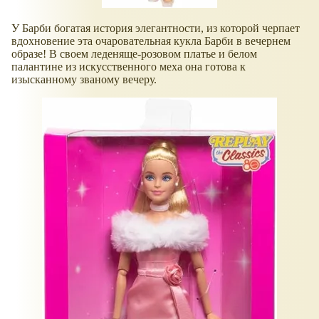
У Барби богатая история элегантности, из которой черпает
вдохновение эта очаровательная кукла Барби в вечернем
образе! В своем леденяще-розовом платье и белом
палантине из искусственного меха она готова к
изысканному званому вечеру.