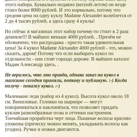
этого набора. Буквально недавно (весной-летом) он везде
стоил более 8000 рублей. И это нормально, потому что
средняя цена на одну куклу Madame Alexander колеблется от
2 до 4 тысяч рублей, а здесь сразу 4 куклы!
Но сейчас в магазинах этот набор почему-то стоит в 2 раза
дешевле!!! В майшоп меньше 4000 рублей, . Причём не
обозначено, что распродажа - просто такая удивительная
цена! За 4 кукол Madame Alexander 4000 рублей - это, можно
сказать, даром! Потому что если выбирать кукол по
отдельности - они стоят гораздо дороже. В майшоп каталог
Мадам Александр здесь, .
Не верилось, что это правда, однако заказ на кукол в
магазине сегодня приняли, потому и публикую. :-) Когда
получу - покажу кукол. :-)
Маленькие леди (набор из 4 кукол). Высота кукол около 18
см. Виниловые. Головки на шарнире — могут
поворачиваться и наклоняться, что позволяет придать
куклам разнообразные позы и оттенки настроения.
Тончайшая проработка черт лица. Пышные волосы красиво
уложены (прическу можно менять, укладывать волосы как
угодно). Ручки и ножки двигаются.