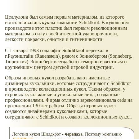
Целлулоид был самым первым материалом, из которого
изготавливались куклы компании Schildkröt. В кукольном
производстве этот пластик был первым революционным
материалом в силу своей известной ударопрочности,
легкости покраски, очистки и гигиеничности.
С 1 января 1993 года офис
Schildkröt
переехал в
г.Рауэнштайн (Rauenstein), рядом с Зоннебергом (Sonneberg,
Тюрингия). Зоннеберг всегда был всемирно известным и
крупнейшим центром детской игровой индустрии.
Образы игровых кукол разрабатывают именитые
дизайнеры-кукольники, которые сотрудничают с Schildkrot
в производстве коллекционных кукол. Таким образом, у
игровых кукол живые и уникальные лица, созданные
профессионалами. Фирма отлично зарекомендовала себя на
протяжении 130 лет работы. Образы игровых кукол
создаются дизайнерами-кукольниками, которые
сотрудничают с Schildkrot и создают коллекционных кукол.
Логотип кукол Шилдкрот -
черепаха
. Поэтому компанию