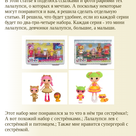
В этой статье я поделюсь ссылками и фотографиями тех
лалалупси, о которых я мечтаю. А поскольку некоторые
могут понравится и вам, я решила сделать отдельную
статью. И решила, что будет удобнее, если из каждой серии
будет по два-три-четыре набора. Каждая серия - это мини
лалалупси, девчонки лалалупси, большие, а малыши.
Этот набор мне понравился за то что в нём три сестрёнки!;
А вот похожий набор с сестрёнками.; Лалалупси лев с
сестрёнкой и питомцем.; Также мне нравится супергерой с
сестрёнкой.