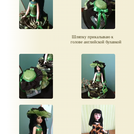
Шляпку прикалываю к
голове английской булавкой