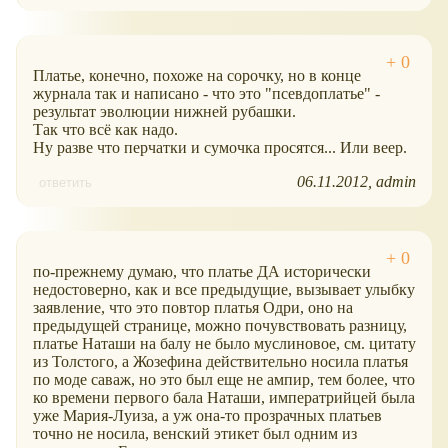
Платье, конечно, похоже на сорочку, но в конце
журнала так и написано - что это "псевдоплатье" -
результат эволюции нижней рубашки.
Так что всё как надо.
Ну разве что перчатки и сумочка просятся... Или веер.
06.11.2012
admin
ответить
по-прежнему думаю, что платье ДА исторически
недостоверно, как и все предыдущие, вызывает улыбку
заявление, что это повтор платья Одри, оно на
предыдущей странице, можно почувствовать разницу,
платье Наташи на балу не было муслиновое, см. цитату
из Толстого, а Жозефина действительно носила платья
по моде саваж, но это был еще не ампир, тем более, что
ко времени первого бала Наташи, императрийцей была
уже Мария-Луиза, а уж она-то прозрачных платьев
точно не носила, венский этикет был одним из