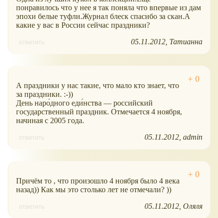
понравилось что у нее я так поняла что впервые из дам
эпохи белые туфли.Журнал блеск спасибо за скан.А
какие у вас в России сейчас праздники?
05.11.2012
Татианна
ответить
А праздники у нас такие, что мало кто знает, что
за праздники. :-))
День наро́дного еди́нства — российский
государственный праздник. Отмечается 4 ноября,
начиная с 2005 года.
05.11.2012
admin
ответить
Причём то , что произошло 4 ноября было 4 века
назад)) Как мы это столько лет не отмечали? ))
05.11.2012
Оляля
ответить