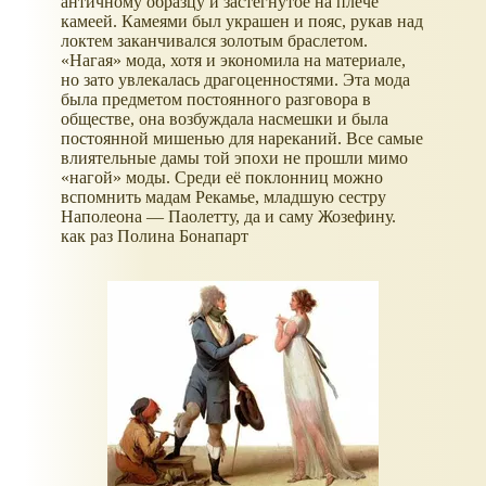
античному образцу и застегнутое на плече
камеей. Камеями был украшен и пояс, рукав над
локтем заканчивался золотым браслетом.
«Нагая» мода, хотя и экономила на материале,
но зато увлекалась драгоценностями. Эта мода
была предметом постоянного разговора в
обществе, она возбуждала насмешки и была
постоянной мишенью для нареканий. Все самые
влиятельные дамы той эпохи не прошли мимо
«нагой» моды. Среди её поклонниц можно
вспомнить мадам Рекамье, младшую сестру
Наполеона — Паолетту, да и саму Жозефину.
как раз Полина Бонапарт