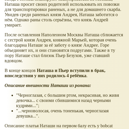
Наташа просит своих родителей использовать их повозки
для транспортировки раненых, а не для домашнего скарба.
Увидев среди раненых князя Андрея, Наташа заботится о
нём. Однако раны столь серьёзны, что князь Андрей
умирает.
После оставления Наполеоном Москвы Наташа сближается
с сестрой князя Андрея, княжной Марьей, которая очень
благодарна Наташе за её заботу о князе Андрее. Горе
объединяет их, и они становятся подругами. Также в ту
пору Наташе стал близок Пьер Безухов, уже ставший
вдовцом.
В конце концов
Наташа и Пьер вступили в брак,
впоследствии у них родилось 4 ребёнка
.
Описание внешности Наташи из романа:
"Черноглазая, с большим ртом, некрасивая, но живя
девочка... с своими сбившимися назад черными
кудрями...";
"...черноволосая, очень тоненькая, черноглазая
девушка...".
Описание платья Наташи на первом балу есть у bobcat