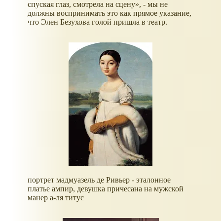
спуская глаз, смотрела на сцену», - мы не
должны воспринимать это как прямое указание,
что Элен Безухова голой пришла в театр.
портрет мадмуазель де Ривьер - эталонное
платье ампир, девушка причесана на мужской
манер а-ля титус