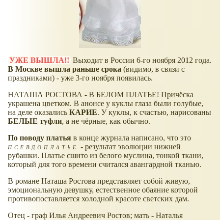
УЖЕ ВЫШЛА!!
Выходит в России 6-го ноября 2012 года.
В Москве вышла раньше срока
(видимо, в связи с
праздниками) - уже 3-го ноября появилась.
НАТАША РОСТОВА - В БЕЛОМ ПЛАТЬЕ! Причёска
украшена цветком. В анонсе у куклы глаза были голубые,
на деле оказались
КАРИЕ
. У куклы, к счастью, нарисованы
БЕЛЫЕ туфли
, а не чёрные, как обычно.
По поводу платья
в конце журнала написано, что это
псевдоплатье
- результат эволюции нижней
рубашки. Платье сшито из белого муслина, тонкой ткани,
который для того времени считался авангардной тканью.
В романе Наташа Ростова представляет собой живую,
эмоциональную девушку, естественное обаяние которой
противопоставляется холодной красоте светских дам.
Отец - граф Илья Андреевич Ростов; мать - Наталья