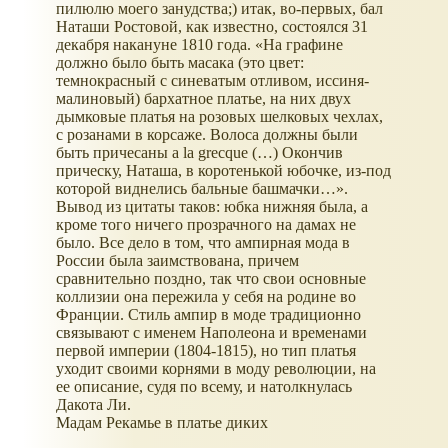
пилюлю моего занудства;) итак, во-первых, бал
Наташи Ростовой, как известно, состоялся 31
декабря накануне 1810 года. «На графине
должно было быть масака (это цвет:
темнокрасный с синеватым отливом, иссиня-
малиновый) бархатное платье, на них двух
дымковые платья на розовых шелковых чехлах,
с розанами в корсаже. Волоса должны были
быть причесаны a la grecque (…) Окончив
прическу, Наташа, в коротенькой юбочке, из-под
которой виднелись бальные башмачки…».
Вывод из цитаты таков: юбка нижняя была, а
кроме того ничего прозрачного на дамах не
было. Все дело в том, что ампирная мода в
России была заимствована, причем
сравнительно поздно, так что свои основные
коллизии она пережила у себя на родине во
Франции. Стиль ампир в моде традиционно
связывают с именем Наполеона и временами
первой империи (1804-1815), но тип платья
уходит своими корнями в моду революции, на
ее описание, судя по всему, и натолкнулась
Дакота Ли.
Мадам Рекамье в платье диких