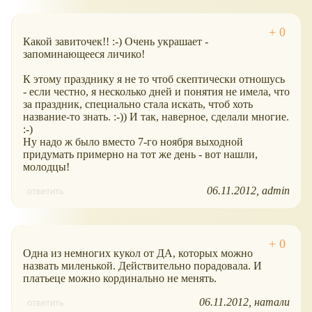
Какой завиточек!! :-) Очень украшает -
запоминающееся личико!
К этому празднику я не то чтоб скептически отношусь
- если честно, я несколько дней и понятия не имела, что
за праздник, специально стала искать, чтоб хоть
название-то знать. :-)) И так, наверное, сделали многие.
:-)
Ну надо ж было вместо 7-го ноября выходной
придумать примерно на тот же день - вот нашли,
молодцы!
06.11.2012
admin
ответить
Одна из немногих кукол от ДА, которых можно
назвать миленькой. Действительно порадовала. И
платьеце можно кординально не менять.
06.11.2012
натали
ответить