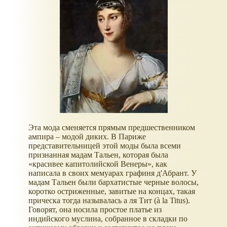
Эта мода сменяется прямым предшественником
ампира – модой диких. В Париже
представительницей этой моды была всеми
признанная мадам Тальен, которая была
«красивее капитолийской Венеры», как
написала в своих мемуарах графиня д'Абрант. У
мадам Тальен были бархатистые черные волосы,
коротко остриженные, завитые на концах, такая
прическа тогда называлась а ля Тит (à la Titus).
Говорят, она носила простое платье из
индийского муслина, собранное в складки по