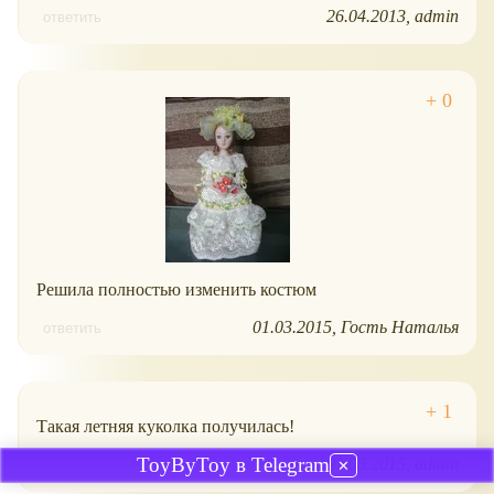
26.04.2013
admin
ответить
Решила полностью изменить костюм
01.03.2015
Гость Наталья
ответить
Такая летняя куколка получилась!
ToyByToy в Telegram
01.03.2015
admin
ответить
✕