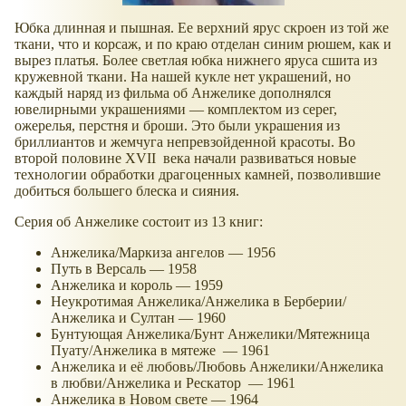
Юбка длинная и пышная. Ее верхний ярус скроен из той же
ткани, что и корсаж, и по краю отделан синим рюшем, как и
вырез платья. Более светлая юбка нижнего яруса сшита из
кружевной ткани. На нашей кукле нет украшений, но
каждый наряд из фильма об Анжелике дополнялся
ювелирными украшениями — комплектом из серег,
ожерелья, перстня и броши. Это были украшения из
бриллиантов и жемчуга непревзойденной красоты. Во
второй половине XVII века начали развиваться новые
технологии обработки драгоценных камней, позволившие
добиться большего блеска и сияния.
Серия об Анжелике состоит из 13 книг:
Анжелика/Маркиза ангелов — 1956
Путь в Версаль — 1958
Анжелика и король — 1959
Неукротимая Анжелика/Анжелика в Берберии/
Анжелика и Султан — 1960
Бунтующая Анжелика/Бунт Анжелики/Мятежница
Пуату/Анжелика в мятеже — 1961
Анжелика и её любовь/Любовь Анжелики/Анжелика
в любви/Анжелика и Рескатор — 1961
Анжелика в Новом свете — 1964