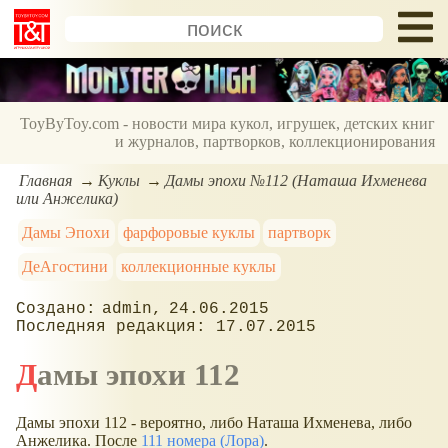
ToyByToy.com - новости мира кукол, игрушек, детских книг
и журналов, партворков, коллекционирования
Главная
Куклы
Дамы эпохи №112 (Наташа Ихменева
или Анжелика)
Дамы Эпохи
фарфоровые куклы
партворк
ДеАгостини
коллекционные куклы
admin
24.06.2015
17.07.2015
Дамы эпохи 112
Дамы эпохи 112 - вероятно, либо Наташа Ихменева, либо
Анжелика. После
111 номера (Лора)
.