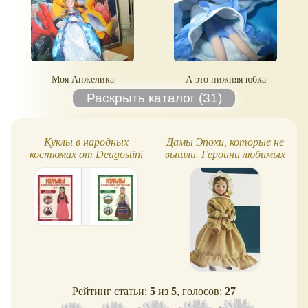
Моя Анжелика
А это нижняя юбка
Куклы в народных
Дамы Эпохи, которые не
костюмах от Deagostini
вышли. Героини любимых
книг. Джейн Эйр
Рейтинг статьи:
5
из
5
, голосов:
27