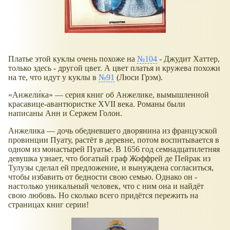
Платье этой куклы очень похоже на
№104
- Джудит Хаттер,
только здесь - другой цвет. А цвет платья и кружева похожи
на те, что идут у куклы в
№91
(Люси Грэм).
«Анжели́ка» — серия книг об Анжелике, вымышленной
красавице-авантюристке XVII века. Романы были
написаны Анн и Сержем Голон.
Анжелика — дочь обедневшего дворянина из французской
провинции Пуату, растёт в деревне, потом воспитывается в
одном из монастырей Пуатье. В 1656 год семнадцатилетняя
девушка узнает, что богатый граф Жоффрей де Пейрак из
Тулузы сделал ей предложение, и вынуждена согласиться,
чтобы избавить от бедности свою семью. Однако он -
настолько уникальный человек, что с ним она и найдёт
свою любовь. Но сколько всего придётся пережить на
страницах книг серии!