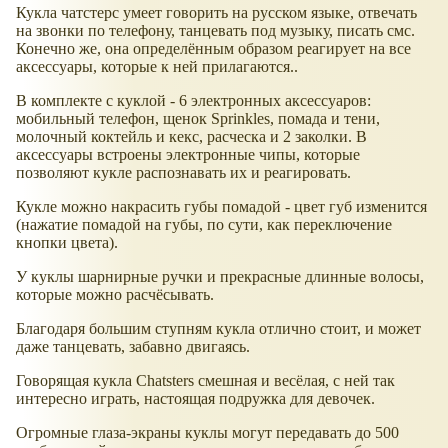
Кукла чатстерс умеет говорить на русском языке, отвечать
на звонки по телефону, танцевать под музыку, писать смс.
Конечно же, она определённым образом реагирует на все
аксессуары, которые к ней прилагаются..
В комплекте с куклой - 6 электронных аксессуаров:
мобильный телефон, щенок Sprinkles, помада и тени,
молочный коктейль и кекс, расческа и 2 заколки. В
аксессуары встроены электронные чипы, которые
позволяют кукле распознавать их и реагировать.
Кукле можно накрасить губы помадой - цвет губ изменится
(нажатие помадой на губы, по сути, как переключение
кнопки цвета).
У куклы шарнирные ручки и прекрасные длинные волосы,
которые можно расчёсывать.
Благодаря большим ступням кукла отлично стоит, и может
даже танцевать, забавно двигаясь.
Говорящая кукла Chatsters смешная и весёлая, с ней так
интересно играть, настоящая подружка для девочек.
Огромные глаза-экраны куклы могут передавать до 500