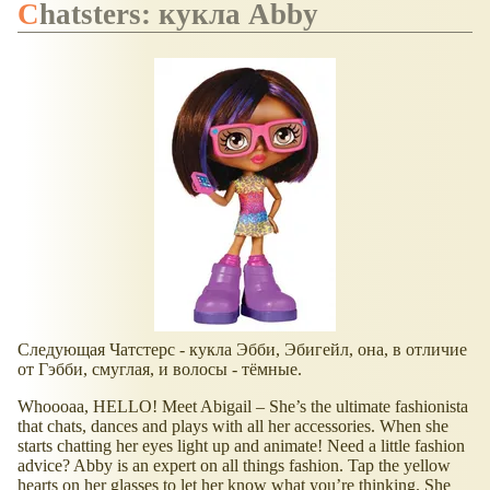
Chatsters: кукла Abby
Следующая Чатстерс - кукла Эбби, Эбигейл, она, в отличие
от Гэбби, смуглая, и волосы - тёмные.
Whoooaa, HELLO! Meet Abigail – She’s the ultimate fashionista
that chats, dances and plays with all her accessories. When she
starts chatting her eyes light up and animate! Need a little fashion
advice? Abby is an expert on all things fashion. Tap the yellow
hearts on her glasses to let her know what you’re thinking. She