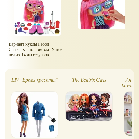
Вариант куклы Гэбби
Chatsters - поп-звезда. У неё
целых 14 аксессуаров.
LIV "Время красоты"
The Beatrix Girls
Анима
Luvabell
Mia 
п