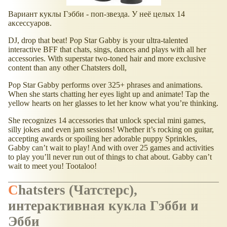
Вариант куклы Гэбби - поп-звезда. У неё целых 14
аксессуаров.
DJ, drop that beat! Pop Star Gabby is your ultra-talented
interactive BFF that chats, sings, dances and plays with all her
accessories. With superstar two-toned hair and more exclusive
content than any other Chatsters doll,
Pop Star Gabby performs over 325+ phrases and animations.
When she starts chatting her eyes light up and animate! Tap the
yellow hearts on her glasses to let her know what you’re thinking.
She recognizes 14 accessories that unlock special mini games,
silly jokes and even jam sessions! Whether it’s rocking on guitar,
accepting awards or spoiling her adorable puppy Sprinkles,
Gabby can’t wait to play! And with over 25 games and activities
to play you’ll never run out of things to chat about. Gabby can’t
wait to meet you! Tootaloo!
Chatsters
(Чатстерс),
интерактивная кукла Гэбби и
Эбби