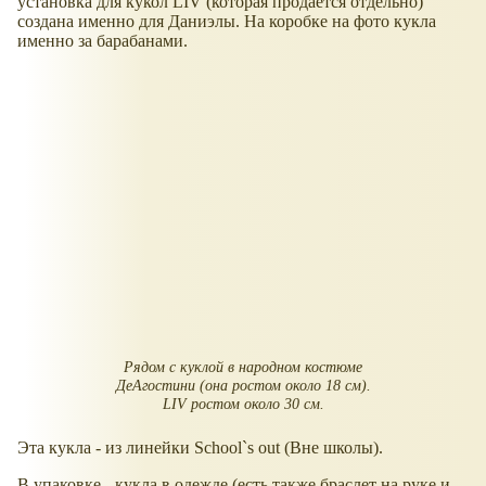
установка для кукол LIV (которая продаётся отдельно)
создана именно для Даниэлы. На коробке на фото кукла
именно за барабанами.
Рядом с куклой в народном костюме
ДеАгостини (она ростом около 18 см).
LIV ростом около 30 см.
Эта кукла - из линейки School`s out (Вне школы).
В упаковке - кукла в одежде (есть также браслет на руке и