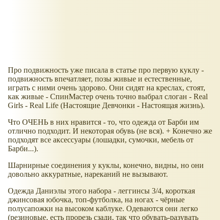
Про подвижность уже писала в статье про первую куклу -
подвижность впечатляет, позы живые и естественные,
играть с ними очень здорово. Они сидят на креслах, стоят,
как живые - СпинМастер очень точно выбрал слоган - Real
Girls - Real Life (Настоящие Девчонки - Настоящая жизнь).
Что ОЧЕНЬ в них нравится - то, что одежда от Барби им
отлично подходит. И некоторая обувь (не вся). + Конечно же
подходят все аксессуары (лошадки, сумочки, мебель от
Барби...).
Шарнирные соединения у куклы, конечно, видны, но они
довольно аккуратные, нареканий не вызывают.
Одежда Даниэлы этого набора - леггинсы 3/4, короткая
джинсовая юбочка, топ-футболка, на ногах - чёрные
полусапожки на высоком каблуке. Одеваются они легко
(резиновые, есть прорезь сзади, так что обувать-разувать