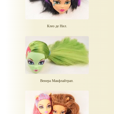
Клео де Нил.
Венера Макфлайтрап.