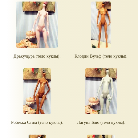
Дракулаура (тело куклы).
Клодин Вульф (тело куклы).
Робекка Стим (тело куклы).
Лагуна Блю (тело куклы).