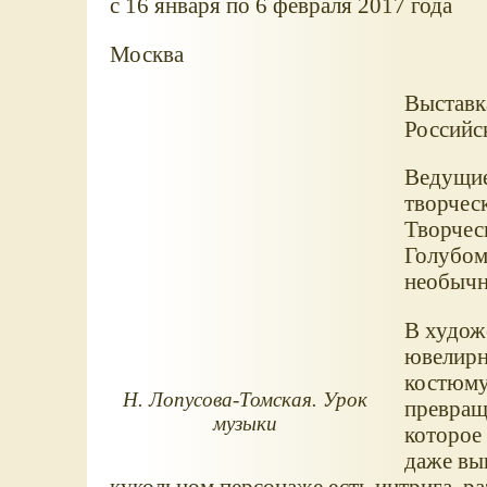
c 16 января по 6 февраля 2017 года
Москва
Выставк
Российс
Ведущие
творчес
Творчес
Голубом
необычн
В художе
ювелирн
костюму 
Н. Лопусова-Томская. Урок
превращ
музыки
которое 
даже вы
кукольном персонаже есть интрига, ра