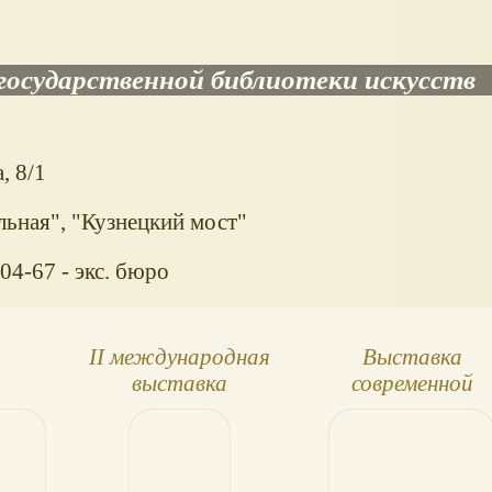
государственной библиотеки искусств
, 8/1
льная", "Кузнецкий мост"
04-67 - экс. бюро
II международная
Выставка
выставка
современной
"ИСКУССТВО
авторской кукл
КУКЛЫ" в Манеже
«С теплотой
человеческих рук