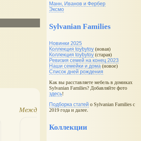
Манн, Иванов и Фербер
Эксмо
Sylvanian Families
Новинки 2025
Коллекция toybytoy
(новая)
Коллекция toybytoy
(старая)
Ревизия семей на конец 2023
Наши семейки и дома
(новое)
Список дней рождения
Как вы расставляете мебель в домиках
Sylvanian Families? Добавляйте фото
здесь
!
VII
XVI
Подборка статей
о Sylvanian Families с
Международный
Международная
2019 года и далее.
ы
Салон кукол
выставка
"Искусство куклы"
Коллекции
»
(9-12 октября
2025)