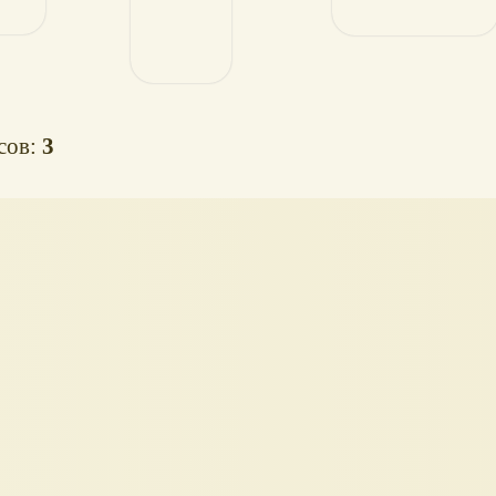
осов:
3