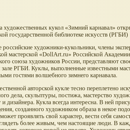
а художественных кукол «Зимний карнавал» откр
кой государственной библиотеке искусств (РГБИ)
 российские художники-кукольники, члены эксп
кой мастерской «DollArt.ru» Российской Академи
кого союза художников России, представляют свое
 зале РГБИ. Куклы, выполненные известными маст
ыми гостями волшебного зимнего карнавала.
ственной авторской кукле тесно переплетено иску
ого дела, скульптуры, постижа, мастерство худож
и дизайнера. Кукла всегда интересна. В ней прису
ения, созданного художником образа в некое подо
может проявлять свой характер, вести себя самос
глядеть более живым, чем настоящие люди. В ка
згадать которую порой не просто. Художник стре