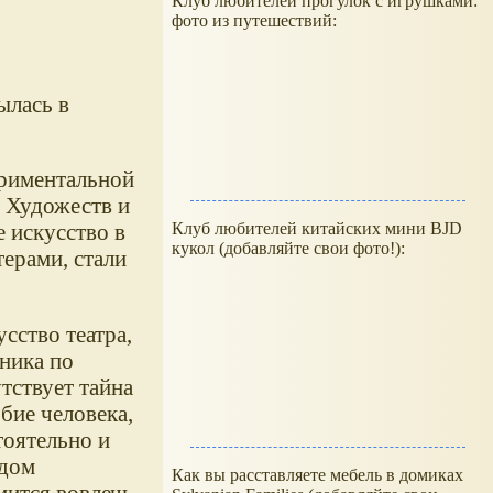
Клуб любителей прогулок с игрушками:
фото из путешествий:
ылась в
ериментальной
и Художеств и
Клуб любителей китайских мини BJD
 искусство в
кукол (добавляйте свои фото!):
ерами, стали
сство театра,
ника по
тствует тайна
бие человека,
тоятельно и
ждом
Как вы расставляете мебель в домиках
мится вовлечь