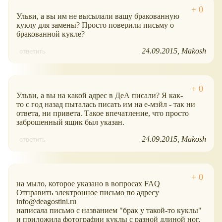
Ульви, а вы им не высылали вашу бракованную
куклу для замены? Просто поверили письму о
бракованной кукле?
24.09.2015
Makosh
ответить
Ульви, а вы на какой адрес в ДеА писали? Я как-
то с год назад пыталась писать им на е-мэйл - так ни
ответа, ни привета. Такое впечатление, что просто
заброшенный ящик был указан.
24.09.2015
Makosh
ответить
на мыло, которое указано в вопросах FAQ
Отправить электронное письмо по адресу
info@deagostini.ru
написала письмо с названием "брак у такой-то куклы"
и приложила фотографии куклы с разной длиной ног,