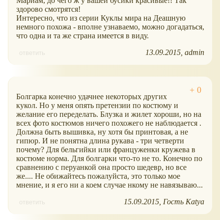
Мариам, до чего ж у вашей бусики красивые!! Так
здорово смотрятся!
Интересно, что из серии Куклы мира на Деашную
немного похожа - вполне узнаваемо, можно догадаться,
что одна и та же страна имеется в виду.
13.09.2015
admin
ответить
Болгарка конечно удачнее некоторых других
кукол. Но у меня опять претензии по костюму и
желание его переделать. Блузка и жилет хороши, но на
всех фото костюмов ничего похожего не наблюдается .
Должна быть вышивка, ну хотя бы принтовая, а не
гипюр. И не понятна длина рукава - три четверти
почему? Для бельгийки или француженки кружева в
костюме норма. Для болгарки что-то не то. Конечно по
сравнению с перуанкой она просто шедевр, но все
же.... Не обижайтесь пожалуйста, это только мое
мнение, и я его ни а коем случае нкому не навязываю...
15.09.2015
Гость Katya
ответить