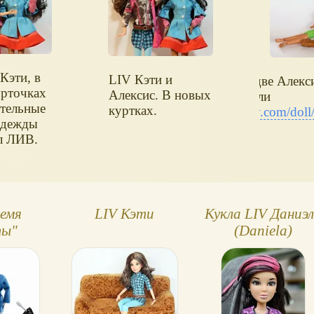
Кэти, в
LIV Кэти и
У нас теперь две Алекс
рточках
Алексис. В новых
куклу получили
тельные
куртках.
www.toybytoy.com/doll
одежды
л ЛИВ.
ремя
LIV Кэти
Кукла LIV Даниэ
ты"
(Daniela)