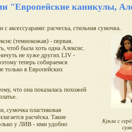
ами "Европейские каникулы, Ал
и с аксессуарами: расческа, стильная сумочка.
ксис (темнокожая) - первая.
ть, чтоб была хоть одна Алексис.
 ничуть не хуже других LIV -
поэтому теперь собираемся
не только в Европейских
му, что она показалась похожей
платье.
и, сумочка пластиковая
илагается расчёска. Такие
Кукла с сер
только у ЛИВ - ими удобно
сум