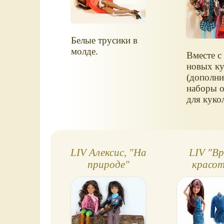
Белые трусики в
молде.
Вместе с 
новых ку
(дополни
наборы 
для куко
LIV Алексис, "На
LIV "В
природе"
красо