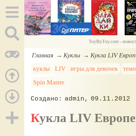
ToyByToy.com - новос
Главная
Куклы
Кукла LIV Европ
куклы
LIV
игры для девочек
темн
Spin Master
admin
09.11.2012
Кукла LIV Европ