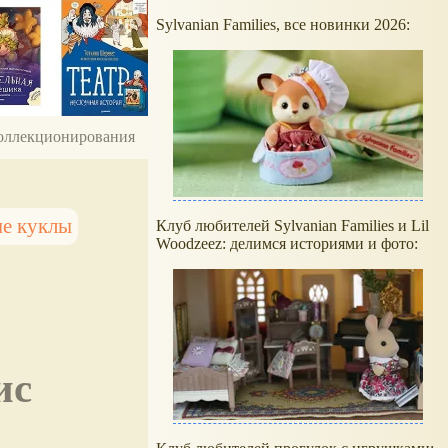
Sylvanian Families, все новинки 2026:
 коллекционирования
е куклы
Клуб любителей Sylvanian Families и Lil
Woodzeez: делимся историями и фото:
ис