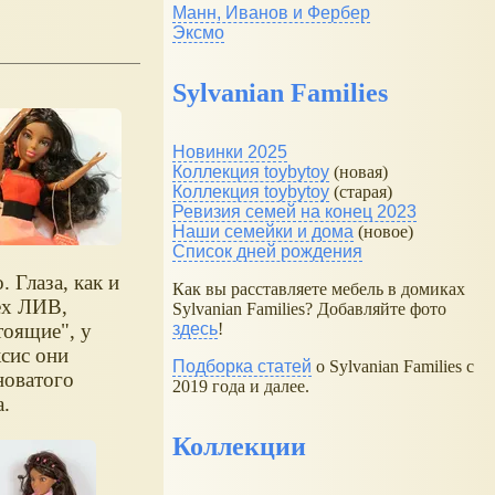
Манн, Иванов и Фербер
Эксмо
Sylvanian Families
Новинки 2025
Коллекция toybytoy
(новая)
Коллекция toybytoy
(старая)
Ревизия семей на конец 2023
Наши семейки и дома
(новое)
Список дней рождения
. Глаза, как и
Как вы расставляете мебель в домиках
ех ЛИВ,
Sylvanian Families? Добавляйте фото
здесь
!
тоящие", у
сис они
Подборка статей
о Sylvanian Families с
новатого
2019 года и далее.
а.
Коллекции