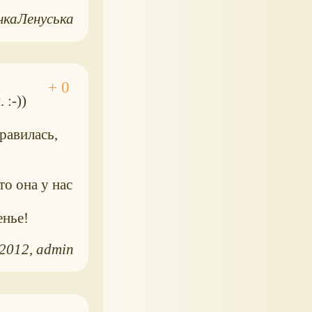
нкаЛенуська
:-))
нравилась,
то она у нас
енье!
.2012
admin