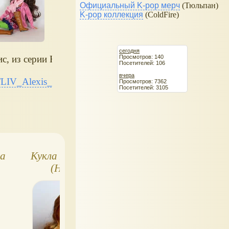
Официальный K-pop мерч
(Тюльпан)
K-pop коллекция
(ColdFire)
сегодня
Просмотров: 140
ис, из серии На природе
Посетителей: 106
вчера
/LIV_Alexis_On_the_nature
Просмотров: 7362
Посетителей: 3105
ла
Кукла LIV Хэйден
Кукла LIV
(Hayden)