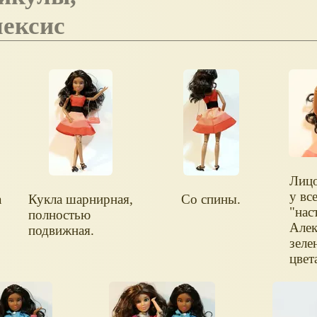
лексис
Лицо
у вс
а
Кукла шарнирная,
Со спины.
"нас
полностью
Алек
подвижная.
зеле
цвет