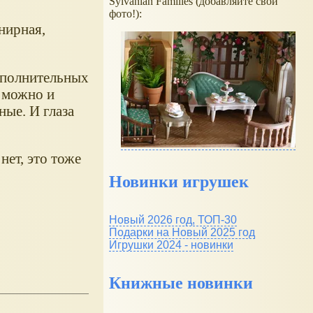
Sylvanian Families (добавляйте свои
фото!):
нирная,
ополнительных
 можно и
ные. И глаза
нет, это тоже
Новинки игрушек
Новый 2026 год, ТОП-30
Подарки на Новый 2025 год
Игрушки 2024 - новинки
Книжные новинки