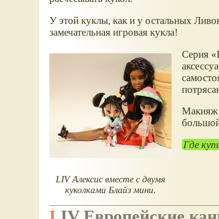
У этой куклы, как и у остальных Ливо
замечательная игровая кукла!
Серия
аксессу
самостоя
потряса
Макияж у
большой
Где куп
LIV Алексис вместе с двумя
куколками Блайз мини.
LIV Европейские ка