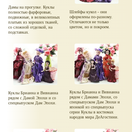
Дамы на прогулке. Куклы
Шлейфы кукол - они
полностью фарфоровые,
оформлены по-разному.
подвижные, в великолепных
Отличаются не только
платьях из хороших тканей,
цветом, но и покроем.
со сложной отделкой, на
подставках.
Куклы Брианна и Вивианна
Куклы Брианна и Вивианна
рядом с Дамами Эпохи, со
рядом с Дамой Эпохи и со
спецвыпуском Дам Эпохи и
спецвыпуском Дам Эпохи.
японкой из спецвыпуска
серии Куклы в костюмах
народов мира ДеАгостини.