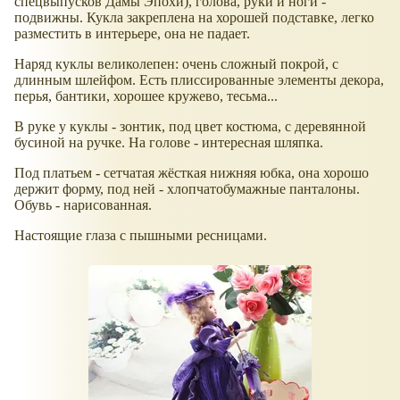
спецвыпусков Дамы Эпохи), голова, руки и ноги -
подвижны. Кукла закреплена на хорошей подставке, легко
разместить в интерьере, она не падает.
Наряд куклы великолепен: очень сложный покрой, с
длинным шлейфом. Есть плиссированные элементы декора,
перья, бантики, хорошее кружево, тесьма...
В руке у куклы - зонтик, под цвет костюма, с деревянной
бусиной на ручке. На голове - интересная шляпка.
Под платьем - сетчатая жёсткая нижняя юбка, она хорошо
держит форму, под ней - хлопчатобумажные панталоны.
Обувь - нарисованная.
Настоящие глаза с пышными ресницами.