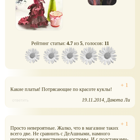
Рейтинг статьи:
4.7
из
5
, голосов:
11
Какие платья! Потрясающие по красоте куклы!
19.11.2014
Дакота Ли
ответить
Просто невероятные. Жалко, что в магазине таких
всего две. Не сравнить с ДеАшными, намного
интереснее и качественнее костюмы. И с подставками-