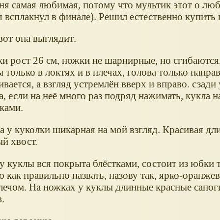
ня самая любимая, потому что мультик этот о лю
я всплакнул в финале). Решил естественно купить 
вот она выглядит
.
и рост 26 см, ножки не шарнирные, но сгибаются,
только в локтях и в плечах, голова только направ
вается, а взгляд устремлён вверх и вправо. сзади
, если на неё много раз подряд нажимать, кукла н
ками.
 у куколки шикарная на мой взгляд. Красивая дли
й хвост.
 куклы вся покрыта блёстками, состоит из юбки т
ю как правильно назвать, назову так, ярко-оранже
лечом. На ножках у куклы длинные красные сапог
.