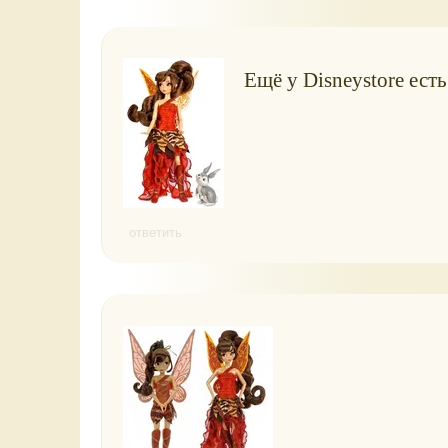
Ещё у Disneystore ест
ответить