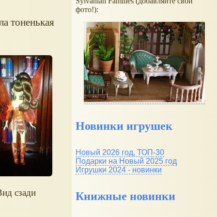
Sylvanian Families (добавляйте свои
фото!):
ла тоненькая
Новинки игрушек
Новый 2026 год, ТОП-30
Подарки на Новый 2025 год
Игрушки 2024 - новинки
Вид сзади
Книжные новинки