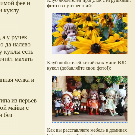
Клуб любителей прогулок с игрушками:
бимой фее и
фото из путешествий:
и куклу.
 а у ручек
о да налево
 у куклы есть
ачнёт махать
Клуб любителей китайских мини BJD
кукол (добавляйте свои фото!):
нная чёлка и
ипа из перьев
вой майки с
и без
Как вы расставляете мебель в домиках