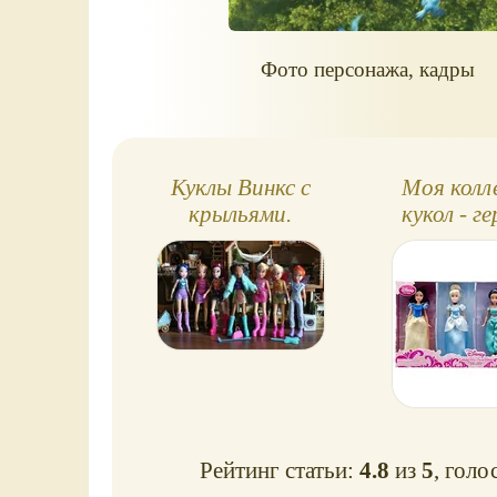
Фото персонажа, кадры
Куклы Винкс с
Моя колл
крыльями.
кукол - г
Собираем всех
Дисн
шестерых. Обзор,
фото
Рейтинг статьи:
4.8
из
5
, голо