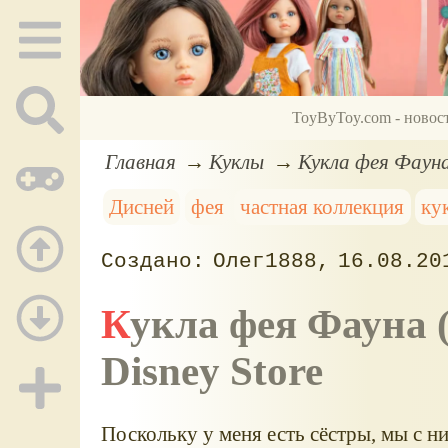
ToyByToy.com - новос
Главная
Куклы
Кукла фея Фауна
Дисней
фея
частная коллекция
ку
Олег1888
16.08.20
Кукла фея Фауна (летающая) Fawn Flutter doll
Disney Store
Поскольку у меня есть сёстры, мы с 