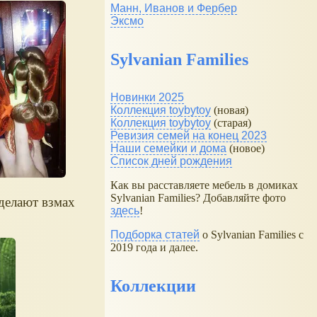
Манн, Иванов и Фербер
Эксмо
Sylvanian Families
Новинки 2025
Коллекция toybytoy
(новая)
Коллекция toybytoy
(старая)
Ревизия семей на конец 2023
Наши семейки и дома
(новое)
Список дней рождения
Как вы расставляете мебель в домиках
Sylvanian Families? Добавляйте фото
делают взмах
здесь
!
Подборка статей
о Sylvanian Families с
2019 года и далее.
Коллекции