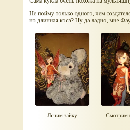
Сама кукла очень похожа на мультяш
Не пойму только одного, чем создател
но длинная коса? Ну да ладно, мне Фа
Лечим зайку
Смотрим 