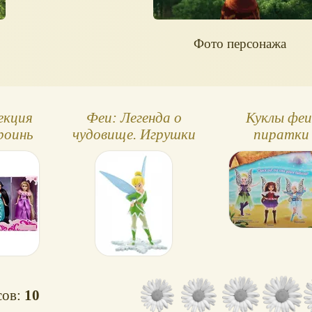
Фото персонажа
екция
Феи: Легенда о
Куклы феи
ероинь
чудовище. Игрушки
пиратки
ея
сов:
10