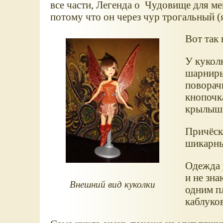
все части, Легенда о Чудовище для ме
потому что он через чур трогальный (
Вот так 
У куколк
шарниры 
поворачи
кнопочка
крылыш
Причёска
шикарны
Одежда у
и не зна
Внешний вид куколки
одним п
каблуков