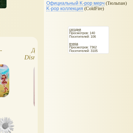
Официальный K-pop мерч
(Тюльпан)
K-pop коллекция
(ColdFire)
сегодня
Просмотров: 140
Посетителей: 106
вчера
Просмотров: 7362
-
Джейн, кукла
Кукла Asha Wish 
Посетителей: 3105
Disney Descendants
дюймов, Disney
Limited Edition