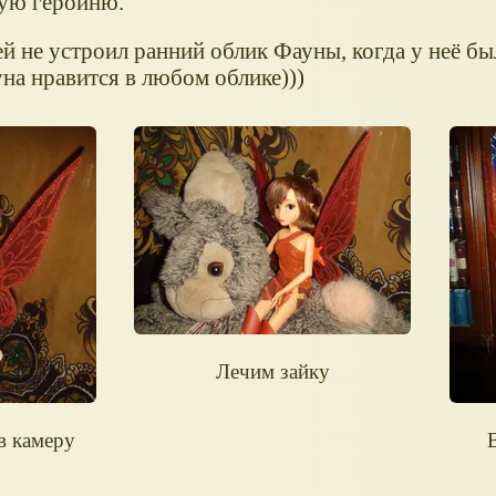
ную героиню.
ей не устроил ранний облик Фауны, когда у неё бы
уна нравится в любом облике)))
Лечим зайку
в камеру