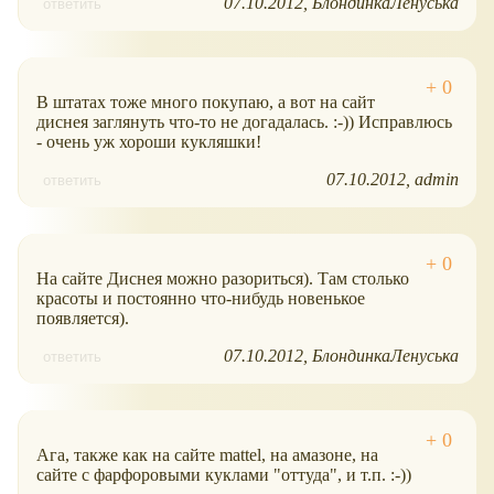
07.10.2012
БлондинкаЛенуська
ответить
В штатах тоже много покупаю, а вот на сайт
диснея заглянуть что-то не догадалась. :-)) Исправлюсь
- очень уж хороши кукляшки!
07.10.2012
admin
ответить
На сайте Диснея можно разориться). Там столько
красоты и постоянно что-нибудь новенькое
появляется).
07.10.2012
БлондинкаЛенуська
ответить
Ага, также как на сайте mattel, на амазоне, на
сайте с фарфоровыми куклами "оттуда", и т.п. :-))