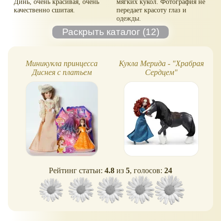
Динь, очень красивая, очень
мягких кукол. Фотография не
качественно сшитая.
передает красоту глаз и
одежды.
Миникукла принцесса
Кукла Мерида - "Храбрая
Диснея с платьем
Сердцем"
MagiClip - Белль
Рейтинг статьи:
4.8
из
5
, голосов:
24