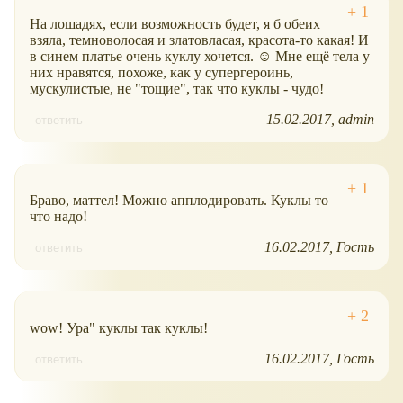
На лошадях, если возможность будет, я б обеих
взяла, темноволосая и златовласая, красота-то какая! И
в синем платье очень куклу хочется. ☺ Мне ещё тела у
них нравятся, похоже, как у супергероинь,
мускулистые, не "тощие", так что куклы - чудо!
15.02.2017
admin
ответить
Браво, маттел! Можно апплодировать. Куклы то
что надо!
16.02.2017
Гость
ответить
wow! Ура" куклы так куклы!
16.02.2017
Гость
ответить