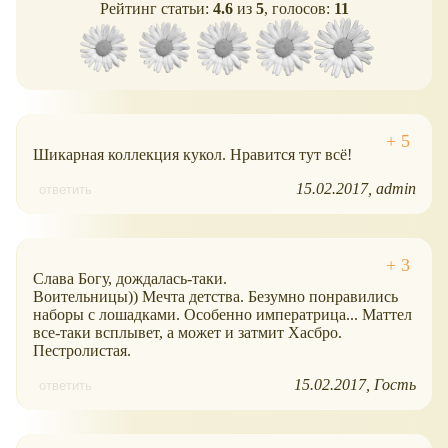
Рейтинг статьи:
4.6
из
5
, голосов:
11
Шикарная коллекция кукол. Нравится тут всё!
15.02.2017
admin
ответить
Слава Богу, дождалась-таки.
Воительницы)) Мечта детства. Безумно понравились
наборы с лошадками. Особенно императрица... Маттел
все-таки всплывет, а может и затмит Хасбро.
Пестролистая.
15.02.2017
Гость
ответить