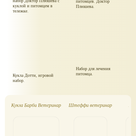
набор Доктор Плюшева с
питомцев. Доктор
куклой и питомцем в
Плюшева.
тележке.
Набор для лечения
питомца.
Кукла Дотти, игровой
набор.
Кукла Барби Ветеринар
Штеффи ветеринар
Кук
ба