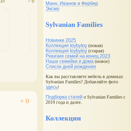
ол
- большая кукла
Манн, Иванов и Фербер
Эксмо
Sylvanian Families
Новинки 2025
Коллекция toybytoy
(новая)
Коллекция toybytoy
(старая)
Ревизия семей на конец 2023
Наши семейки и дома
(новое)
Список дней рождения
Как вы расставляете мебель в домиках
Sylvanian Families? Добавляйте фото
здесь
!
Подборка статей
о Sylvanian Families с
2019 года и далее.
Коллекции