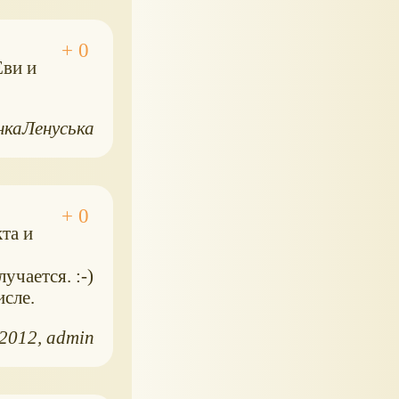
Еви и
нкаЛенуська
та и
учается. :-)
исле.
.2012
admin