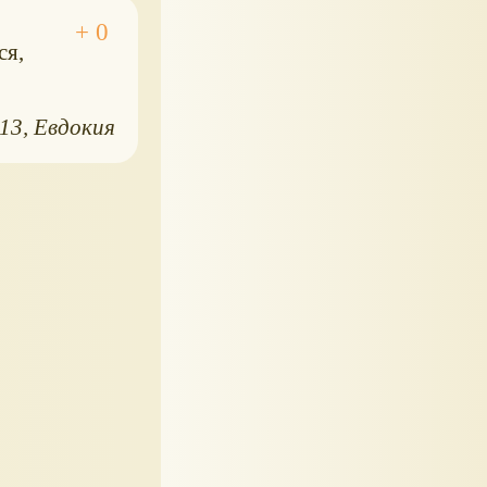
ся,
013
Евдокия