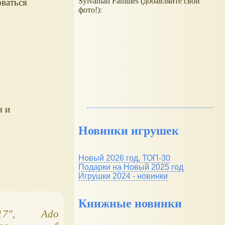
Sylvanian Families (добавляйте свои
ваться
фото!):
я и
Новинки игрушек
Новый 2026 год, ТОП-30
Подарки на Новый 2025 год
Игрушки 2024 - новинки
Книжные новинки
17″,
Adora Toddler Time
Galoob Baby Fac