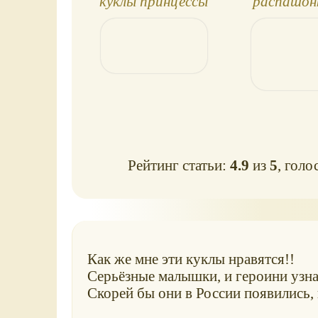
куклы принцессы
распашон
Comfy Princesses и
новорожде
мини-аниматоры
на кук
(обзор)
Рейтинг статьи:
4.9
из
5
, голо
Как же мне эти куклы нравятся!!
Серьёзные малышки, и героини узна
Скорей бы они в России появились, 