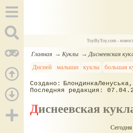
ToyByToy.com - новос
Главная
Куклы
Диснеевская кук
Дисней
малыши
куклы
большая к
БлондинкаЛенуська
07.04.
Диснеевская кук
Сегодня 