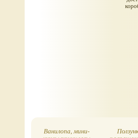
коро
Ванилопа, мини-
Ползун