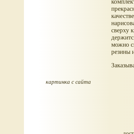
комплект
прекрас
качеств
нарисов
сверху к
держится
можно с
резины 
Заказыва
картинка с сайта
дост