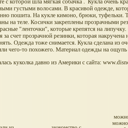
е с которой шла мягкая собачка . Кукла очень кра
ными густыми волосами. В красивой одежде, кото
енно пошита. На кукле кимоно, брюки, туфельки. 
аны на теле. Косички закреплены прозрачными рез
расные "ленточки", которые крепятся на липучку.
 за счет прозрачной резинки, которая накручена н
нять. Одежда тоже снимается. Кукла сделана из о
или чего-то похожего. Материал одежды на ощупь 
лась куколка давно из Америки с сайта: www.disn
можно 
можно
али из
знакомство с