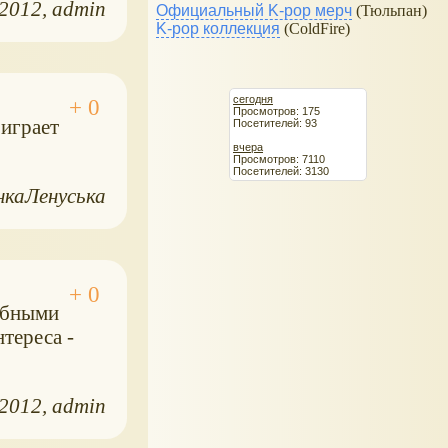
.2012
admin
Официальный K-pop мерч
(Тюльпан)
K-pop коллекция
(ColdFire)
сегодня
Просмотров: 175
 играет
Посетителей: 93
вчера
Просмотров: 7110
Посетителей: 3130
нкаЛенуська
обными
нтереса -
.2012
admin