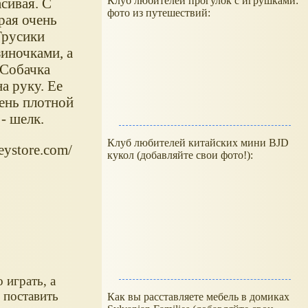
Клуб любителей прогулок с игрушками:
сивая. С
фото из путешествий:
рая очень
Трусики
иночками, а
 Собачка
а руку. Ее
чень плотной
- шелк.
Клуб любителей китайских мини BJD
eystore.com/
кукол (добавляйте свои фото!):
играть, а
 поставить
Как вы расставляете мебель в домиках