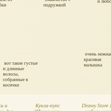
и любо
бки
подружкой
очень нежна
красивая
вот такие густые
малышка
и длинные
волосы,
собранные в
косички
ки и
Кукла-пупс
Disney Store 