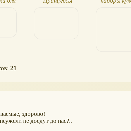
ки для
"Принцессы
наборы кук
нных -
Дисней", Аврора
Platinum
лах
сов:
21
ваемые, здорово!
неужели не доедут до нас?..