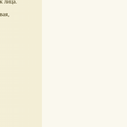
к лица.
вая,