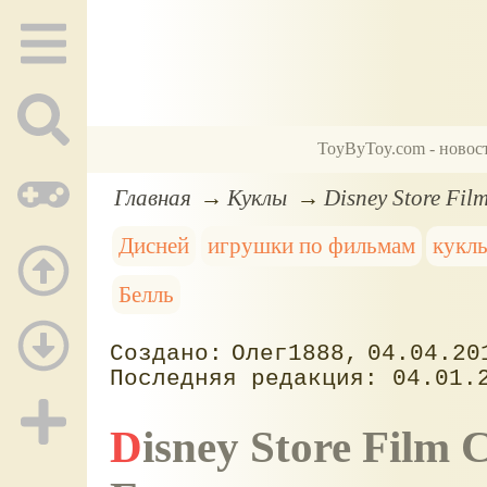
ToyByToy.com - новос
Главная
Куклы
Disney Store Fil
Дисней
игрушки по фильмам
кукл
Белль
Олег1888
04.04.20
04.01.
Disney Store Film Collection куклы Бэлль и