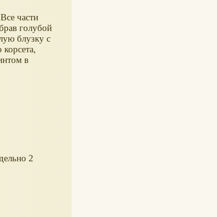
 Все части
брав голубой
лую блузку с
 корсета,
интом в
дельно 2