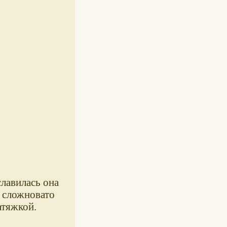
лавилась она
у сложновато
атяжкой.