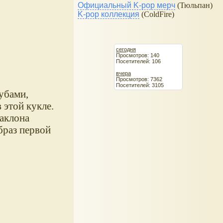
Официальный K-pop мерч
(Тюльпан)
K-pop коллекция
(ColdFire)
сегодня
Просмотров: 140
Посетителей: 106
вчера
Просмотров: 7362
Посетителей: 3105
губами,
 этой кукле.
аклона
браз первой