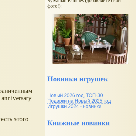
Sylvanian Families (добавляйте свои
фото!):
Новинки игрушек
раниченным
Новый 2026 год, ТОП-30
anniversary
Подарки на Новый 2025 год
Игрушки 2024 - новинки
честь этого
Книжные новинки