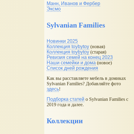
Манн, Иванов и Фербер
Эксмо
Sylvanian Families
Новинки 2025
Коллекция toybytoy
(новая)
Коллекция toybytoy
(старая)
Ревизия семей на конец 2023
Наши семейки и дома
(новое)
Список дней рождения
Как вы расставляете мебель в домиках
Sylvanian Families? Добавляйте фото
здесь
!
Подборка статей
о Sylvanian Families с
2019 года и далее.
Коллекции