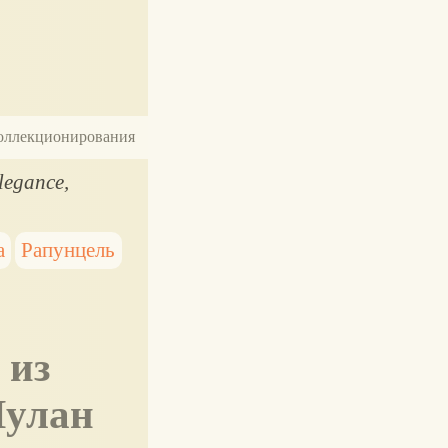
 коллекционирования
legance,
а
Рапунцель
Мулан