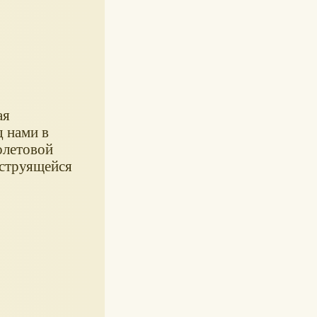
ая
д нами в
олетовой
 струящейся