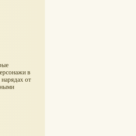
рые
персонажи в
 нарядах от
тными