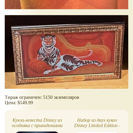
Тираж ограничен: 5150 экземпляров
Цена: $149.99
Кукла-невеста Disney из
Набор из двух кукол
особняка с привидениями
Disney Limited Edition -
Jack Skellington и Sally