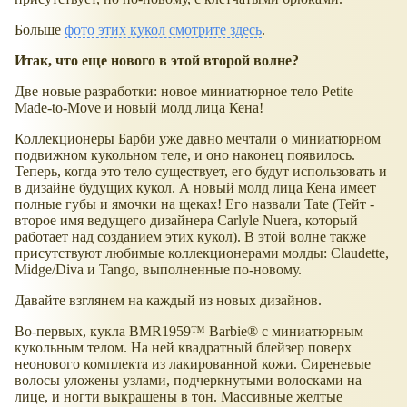
Больше
фото этих кукол смотрите здесь
.
Итак, что еще нового в этой второй волне?
Две новые разработки: новое миниатюрное тело Petite
Made-to-Move и новый молд лица Кена!
Коллекционеры Барби уже давно мечтали о миниатюрном
подвижном кукольном теле, и оно наконец появилось.
Теперь, когда это тело существует, его будут использовать и
в дизайне будущих кукол. А новый молд лица Кена имеет
полные губы и ямочки на щеках! Его назвали Tate (Тейт -
второе имя ведущего дизайнера Carlyle Nuera, который
работает над созданием этих кукол). В этой волне также
присутствуют любимые коллекционерами молды: Claudette,
Midge/Diva и Tango, выполненные по-новому.
Давайте взглянем на каждый из новых дизайнов.
Во-первых, кукла BMR1959™ Barbie® с миниатюрным
кукольным телом. На ней квадратный блейзер поверх
неонового комплекта из лакированной кожи. Сиреневые
волосы уложены узлами, подчеркнутыми волосками на
лице, и ногти выкрашены в тон. Массивные желтые