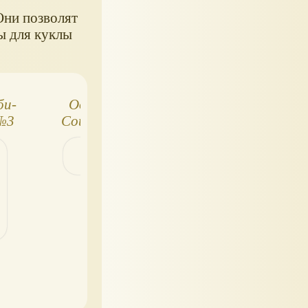
Они позволят
ы для куклы
би-
Одежда Haunt
Во что одеть
№3
Couture для кукол
Барби, мода 201
профессии и вс
для Кена