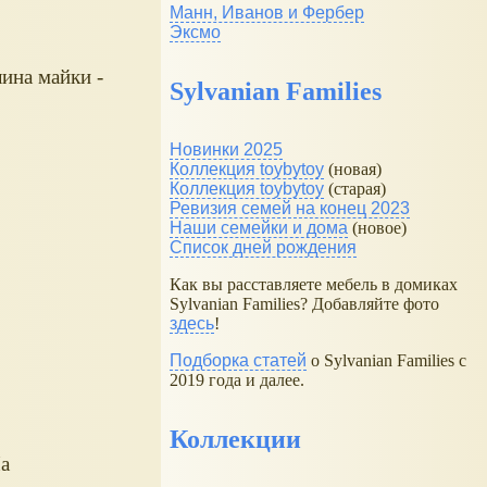
Манн, Иванов и Фербер
Эксмо
ина майки -
Sylvanian Families
Новинки 2025
Коллекция toybytoy
(новая)
Коллекция toybytoy
(старая)
Ревизия семей на конец 2023
Наши семейки и дома
(новое)
Список дней рождения
Как вы расставляете мебель в домиках
Sylvanian Families? Добавляйте фото
здесь
!
Подборка статей
о Sylvanian Families с
2019 года и далее.
Коллекции
На