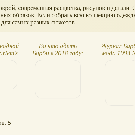
крой, современная расцветка, рисунок и детали. 
зных образов. Если собрать всю коллекцию одежд
 для самых разных сюжетов.
 модной
Во что одеть
Журнал Бар
rlem's
Барби в 2018 году:
мода 1993 
Row x
Hello Kitty,
e
SpongeBob и
другое!
ов:
5