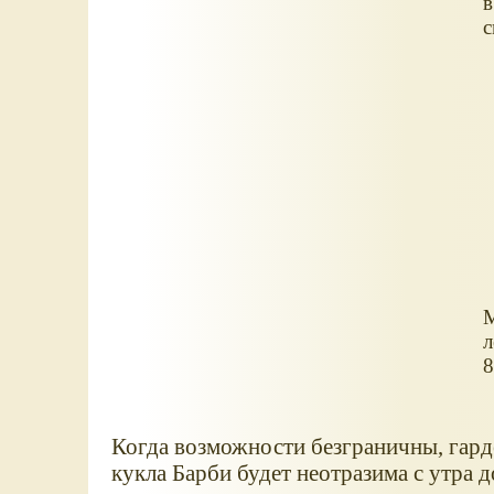
в
с
М
л
8
Когда возможности безграничны, гард
кукла Барби будет неотразима с утра д