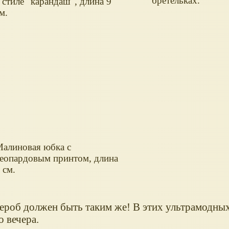
бретельках.
 стиле "карандаш", длина 9
м.
алиновая юбка с
еопардовым принтом, длина
 см.
ероб должен быть таким же! В этих ультрамодны
о вечера.