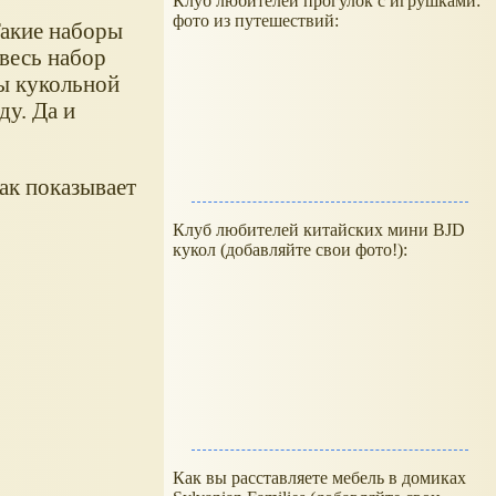
Клуб любителей прогулок с игрушками:
фото из путешествий:
Такие наборы
весь набор
ты кукольной
у. Да и
как показывает
Клуб любителей китайских мини BJD
кукол (добавляйте свои фото!):
Как вы расставляете мебель в домиках