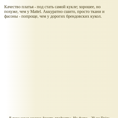
Качество платья - под стать самой кукле; хорошее, но
похуже, чем у Mattel. Аккуратно сшито, просто ткани и
фасоны - попроще, чем у дорогих брендовских кукол.
В руки кукле можно давать предметы. На фото - 29 см Daisy