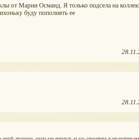
уклы от Марии Османд. Я только подсела на колле
тихоньку буду пополнять ее
28.11
28.11
ко ещё лучше, они не вянут, и со своими характерам