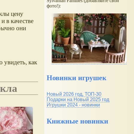
Sylvanian Families (добавляйте свои
фото!):
клы цену
и в качестве
бычно они
о увидеть, как
Новинки игрушек
укла
Новый 2026 год, ТОП-30
Подарки на Новый 2025 год
Игрушки 2024 - новинки
Книжные новинки