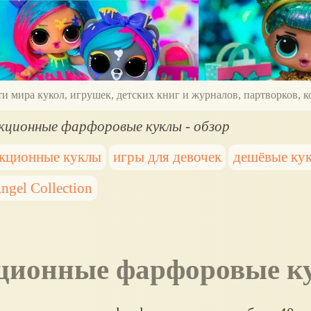
ти мира кукол, игрушек, детских книг и журналов, партворков,
екционные фарфоровые куклы - обзор
екционные куклы
игры для девочек
дешёвые ку
ngel Collection
екционные фарфоровые 