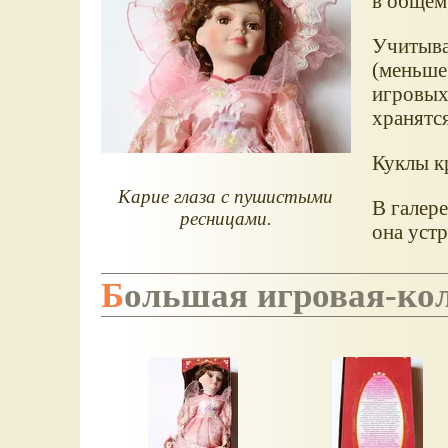
в общем,
Учитыва
(меньше 
игровых
хранятся
Куклы кр
Карие глаза с пушистыми
В галере
ресницами.
она устр
Большая игровая-к