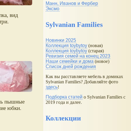
Манн, Иванов и Фербер
Эксмо
ка, вид
три.
Sylvanian Families
Новинки 2025
Коллекция toybytoy
(новая)
Коллекция toybytoy
(старая)
Ревизия семей на конец 2023
Наши семейки и дома
(новое)
Список дней рождения
Как вы расставляете мебель в домиках
Sylvanian Families? Добавляйте фото
здесь
!
Подборка статей
о Sylvanian Families с
нь пышные
2019 года и далее.
ие юбки.
Коллекции