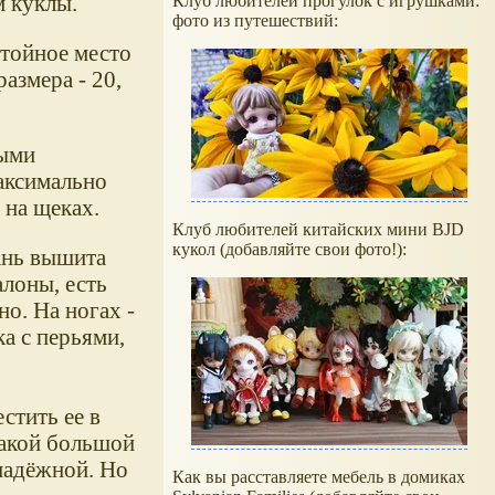
м куклы.
Клуб любителей прогулок с игрушками:
фото из путешествий:
стойное место
азмера - 20,
ными
аксимально
 на щеках.
Клуб любителей китайских мини BJD
кукол (добавляйте свои фото!):
кань вышита
алоны, есть
о. На ногах -
а с перьями,
стить ее в
такой большой
надёжной. Но
Как вы расставляете мебель в домиках