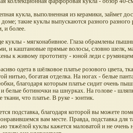
ая коллекционная фарфоровая кукла - обзор 40-с
епная кукла, выполненная из керамики, займет до
доме; такие куклы выпускаются разного разного р
м, и более.
е куклы - мягконабивное. Глаза обрамлены пыш
ми, и каштановые прямые волосы, словно шелк, м
ены к живому прототипу - юной леди с румянцем
асиво одета в шёлковое платье розового цвета, т
ой нитью, богатая отделка. На ногах - белые пант
юбки, благодаря которым платье сидит очень пышн
и белые ботиночки на шнурках. На голове - шляпк
е ткани, что платье. В руке - зонтик.
тся подставка, благодаря которой вы можете поме
онравившемся вам месте. Правда, подставка для 
ьно тяжёлой куклы кажется маловатой и не очень 