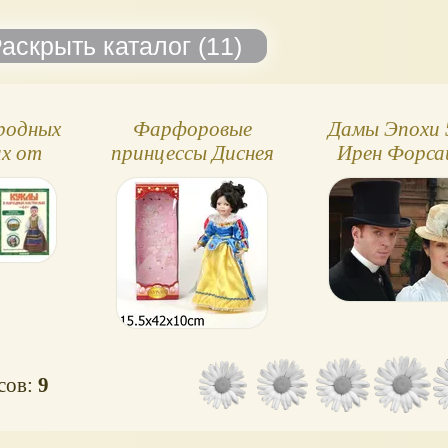
ародных
Фарфоровые
Дамы Эпохи 
х от
принцессы Диснея
Ирен Форс
ini
20 и 40 см
осов:
9