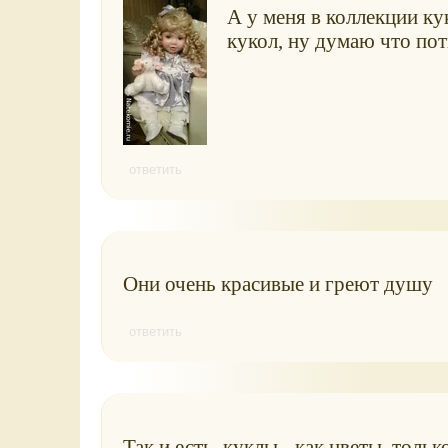
А у меня в коллекции к
кукол, ну думаю что по
ответить
Они очень красивые и греют душу
ответить
Так и есть, куклы - как цветы, толь