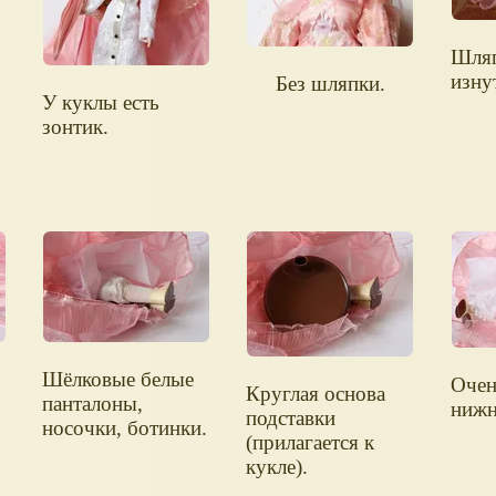
Шляп
изну
Без шляпки.
У куклы есть
зонтик.
Шёлковые белые
Оче
Круглая основа
панталоны,
нижн
подставки
носочки, ботинки.
(прилагается к
кукле).