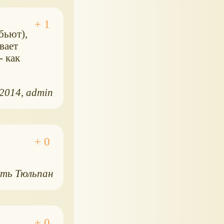
бьют),
вает
- как
.2014
admin
сть Тюльпан