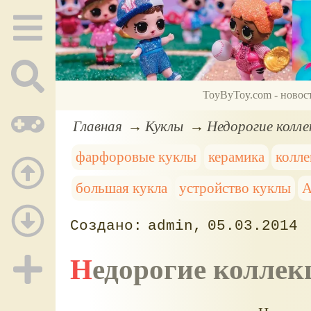
ToyByToy.com - новос
Главная
Куклы
Недорогие колл
фарфоровые куклы
керамика
колл
большая кукла
устройство куклы
A
admin
05.03.2014
Недорогие колл