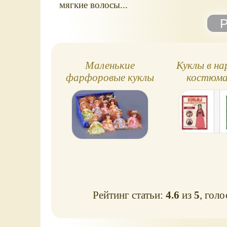
мягкие волосы...
Маленькие
Куклы в н
фарфоровые куклы
костюма
(продажа)
Deagost
Рейтинг статьи:
4.6
из
5
, гол