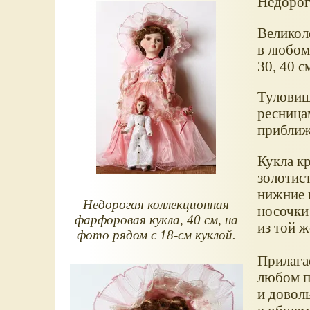
Недорог
Великол
в любом 
30, 40 с
Туловищ
ресница
приближ
Кукла кр
золотист
нижние 
Недорогая коллекционная
носочки 
фарфоровая кукла, 40 см, на
из той ж
фото рядом с 18-см куклой.
Прилагае
любом п
и довол