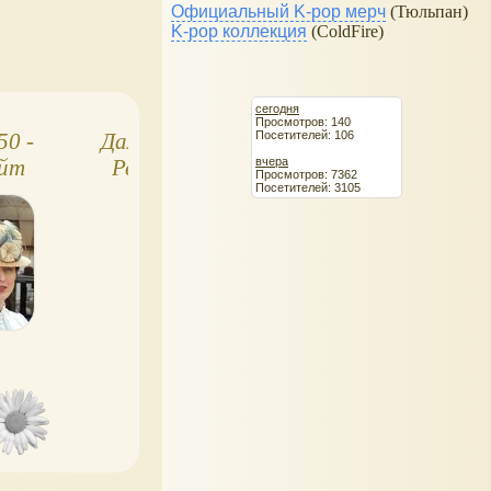
Официальный K-pop мерч
(Тюльпан)
K-pop коллекция
(ColdFire)
сегодня
Просмотров: 140
Посетителей: 106
50 -
Дамы Эпохи 45 -
Куклы в народн
вчера
айт
Ребекка Шарп
костюмах 49
Просмотров: 7362
Посетителей: 3105