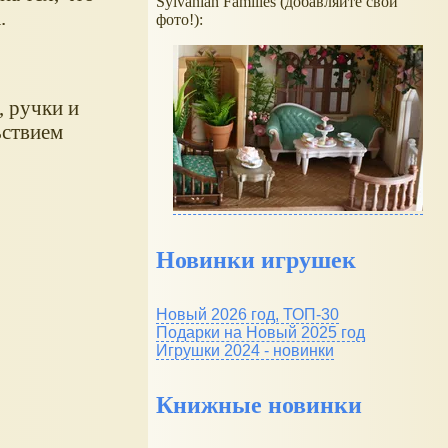
Sylvanian Families (добавляйте свои
.
фото!):
, ручки и
ьствием
Новинки игрушек
Новый 2026 год, ТОП-30
Подарки на Новый 2025 год
Игрушки 2024 - новинки
Книжные новинки