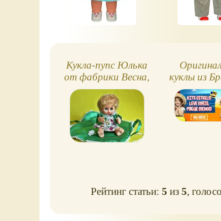
Кукла-пупс Юлька
Оригина
от фабрики Весна,
куклы из Бр
фото обзор
Estre
Рейтинг статьи:
5
из
5
, голос