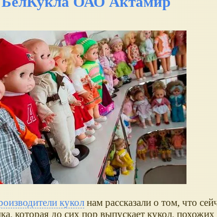
е БелКукла ОАО Актамир
роизводители кукол
нам рассказали о том, что сей
а, которая до сих пор выпускает кукол, похожих 