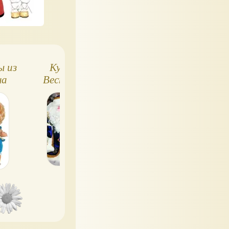
ы из
Куклы фабрики
Куклы и пупсы 
на
Весна: уменьшить
Карапуз
количество
озвученных кукол.
Голосуйте!