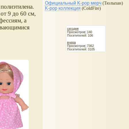
Официальный K-pop мерч
(Тюльпан)
 полиэтилена.
K-pop коллекция
(ColdFire)
т 9 до 60 см,
фессиям, а
рывающимися
сегодня
Просмотров: 140
Посетителей: 106
вчера
Просмотров: 7362
Посетителей: 3105