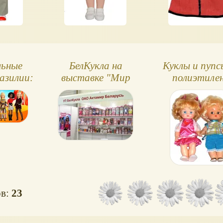
льные
БелКукла на
Куклы и пупс
азилии:
выставке "Мир
полиэтиле
la
детства" 2024 -
фото! Борис и не
только
ов:
23