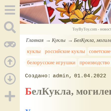
ToyByToy.com - новос
Главная
Куклы
БелКукла, могил
куклы
российские куклы
советски
белорусские игрушки
производство
admin
01.04.2022
БелКукла, могил