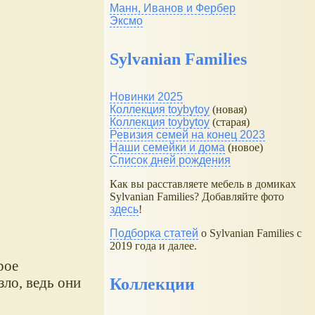
Манн, Иванов и Фербер
Эксмо
Sylvanian Families
Новинки 2025
Коллекция toybytoy
(новая)
Коллекция toybytoy
(старая)
Ревизия семей на конец 2023
Наши семейки и дома
(новое)
Список дней рождения
Как вы расставляете мебель в домиках
Sylvanian Families? Добавляйте фото
здесь
!
Подборка статей
о Sylvanian Families с
2019 года и далее.
рое
ло, ведь они
Коллекции