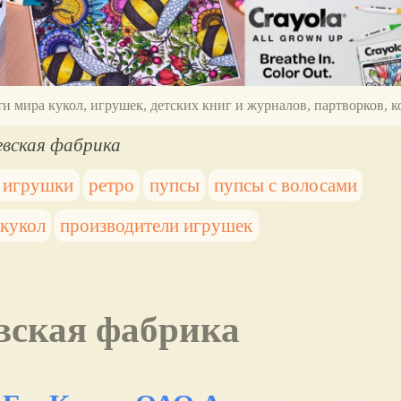
ти мира кукол, игрушек, детских книг и журналов, партворков,
евская фабрика
е игрушки
ретро
пупсы
пупсы с волосами
 кукол
производители игрушек
евская фабрика