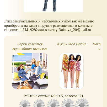
Этих замечательных и необычных кукол так же можно
приобрести на заказ в группе размещенная в контакте
vk.com/club31419282или в личку Bainova_20@mail.ru
Барби является
Куклы Mod Barbie
Barbie Fa
крупнейшим активом
с но
Mattel. Большие планы
Рейтинг статьи:
4.9
из
5
, голосов:
21