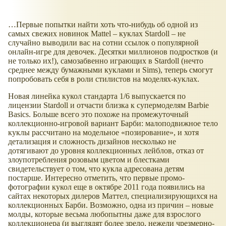
…Первые попытки найти хоть что-нибудь об одной из
самых свежих новинок Mattel – куклах Stardoll – не
случайно выводили вас на сотни ссылок о популярной
онлайн-игре для девочек. Десятки миллионов подростков (и
не только их!), самозабвенно играющих в Stardoll (нечто
среднее между бумажными куклами и Sims), теперь смогут
попробовать себя в роли стилистов на моделях-куклах.
Новая линейка кукол стандарта 1/6 выпускается по
лицензии Stardoll и отчасти близка к супермоделям Barbie
Basics. Больше всего это похоже на промежуточный
коллекционно-игровой вариант Барби: малоподвижное тело
куклы рассчитано на модельное «позирование», и хотя
детализация и сложность дизайнов несколько не
дотягивают до уровня коллекционных лейблов, отказ от
злоупотребления розовым цветом и блестками
свидетельствует о том, что кукла адресована детям
постарше. Интересно отметить, что первые промо-
фотографии кукол еще в октябре 2011 года появились на
сайтах некоторых дилеров Маттел, специализирующихся на
коллекционных Барби. Возможно, одна из причин – новые
молды, которые весьма любопытны даже для взрослого
коллекционера (и выглядят более зрело, нежели чрезмерно-